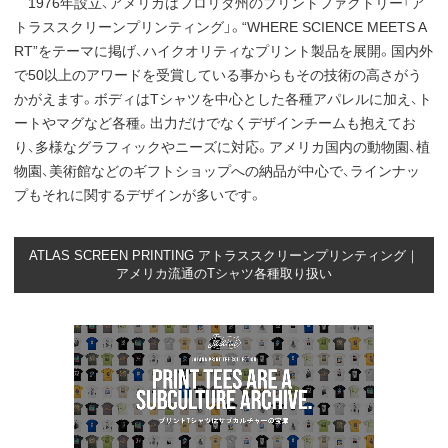
1976年設立、アメリカはフロリダ州のプリントファクトリー「ア
トラススクリーンプリンティング」。“WHERE SCIENCE MEETS A
RT”をテーマに掲げ、ハイクオリティなプリント製品を展開。国内外
で50以上のアワードを受賞している事からもその技術の高さがう
かがえます。ボディはTシャツを中心とした各種アパレルに加え、ト
ートやマグなど各種。出力だけでなくデザインチームも抱えてお
り、多様なグラフィックやニーズに対応。アメリカ国内の動物園、植
物園、美術館などのギフトショップへの納品が中心で、ラインナッ
プもそれに関するデザインが多いです。
ATLAS SCREEN PRINTING アトラススクリーンプリンティング｜
アメリカ流通のTシャツ各種取り扱い