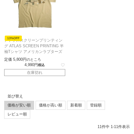
13%OFF
アトラススクリーンプリンティン
グ ATLAS SCREEN PRINTING 半
袖Tシャツ アメリカンラプターズ
定価
5,800
のところ
4,990
税込
在庫切れ
並び替え
価格が安い順
価格が高い順
新着順
登録順
レビュー順
11
件中
1
-
11
件表示