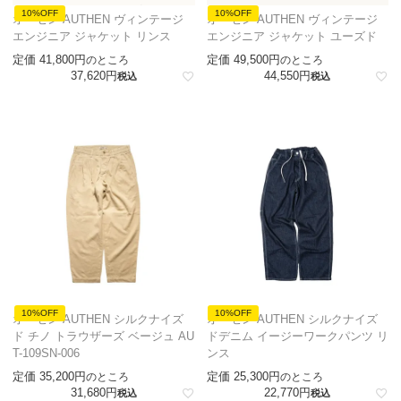
10%OFF
10%OFF
オーセン AUTHEN ヴィンテージ
オーセン AUTHEN ヴィンテージ
エンジニア ジャケット リンス
エンジニア ジャケット ユーズド
定価
41,800
定価
49,500
のところ
のところ
37,620
44,550
税込
税込
10%OFF
10%OFF
オーセン AUTHEN シルクナイズ
オーセン AUTHEN シルクナイズ
ド チノ トラウザーズ ベージュ AU
ドデニム イージーワークパンツ リ
T-109SN-006
ンス
定価
35,200
定価
25,300
のところ
のところ
31,680
22,770
税込
税込