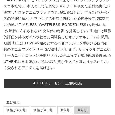
AUTHEN（オーセン）は、アメリカ本国リーバイスのサンフランシ
スコ本社で、日本人として初めてデザイナーを務めた前村拓実氏が
設立した国産デニムブランドです。501をはじめとする名作ジーン
ズの開発に携わり、ブランドの発展に貢献した経験を経て、2022年
に始動。「TIMELESS, WASTELESS, BORDERLESS」を理念に掲
げ、流行に左右されない“次世代の定番”を提案します。生地には世界
的評価を得るカイハラ社と共同開発したオリジナルデニムを採用。
縫製・加工は、LEVI’Sを始めとする有名ブランドを手掛ける国内有
数のデニムファクトリー・SAAB社が担います。リサイクルデニムや
オーガニックコットンを取り入れ、染色工程でも環境配慮を徹底。A
UTHENは、日本製ならではの高品質な仕立てと職人技を活かし、長
く愛されるアイテムを届けます。
AUTHEN オーセン｜ 正規取扱店
並び替え
価格が安い順
価格が高い順
新着順
登録順