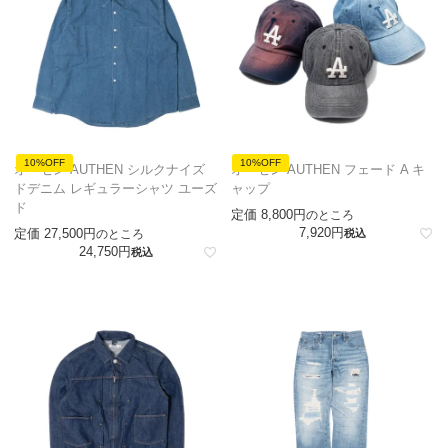
10%OFF
10%OFF
オーセン AUTHEN シルクナイズ
オーセン AUTHEN フェード A キ
ドデニム レギュラーシャツ ユーズ
ャップ
ド
定価
8,800
のところ
7,920
定価
27,500
のところ
税込
24,750
税込