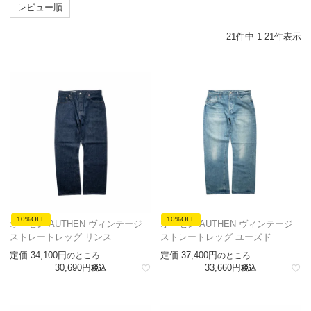
レビュー順
21
件中
1
-
21
件表示
10%OFF
10%OFF
オーセン AUTHEN ヴィンテージ
オーセン AUTHEN ヴィンテージ
ストレートレッグ リンス
ストレートレッグ ユーズド
定価
34,100
定価
37,400
のところ
のところ
30,690
33,660
税込
税込