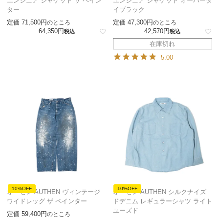
エンジニア ジャケット ザ ペイン
エンジニア ジャケット オーバーダ
ター
イブラック
定価
71,500
定価
47,300
のところ
のところ
64,350
42,570
税込
税込
在庫切れ
5.00
10%OFF
10%OFF
オーセン AUTHEN ヴィンテージ
オーセン AUTHEN シルクナイズ
ワイドレッグ ザ ペインター
ドデニム レギュラーシャツ ライト
ユーズド
定価
59,400
のところ