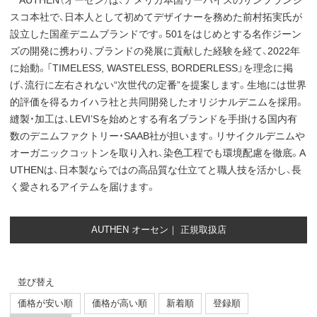
AUTHEN（オーセン）は、アメリカ本国リーバイスのサンフランシ
スコ本社で、日本人として初めてデザイナーを務めた前村拓実氏が
設立した国産デニムブランドです。501をはじめとする名作ジーン
ズの開発に携わり、ブランドの発展に貢献した経験を経て、2022年
に始動。「TIMELESS, WASTELESS, BORDERLESS」を理念に掲
げ、流行に左右されない“次世代の定番”を提案します。生地には世界
的評価を得るカイハラ社と共同開発したオリジナルデニムを採用。
縫製・加工は、LEVI’Sを始めとする有名ブランドを手掛ける国内有
数のデニムファクトリー・SAAB社が担います。リサイクルデニムや
オーガニックコットンを取り入れ、染色工程でも環境配慮を徹底。A
UTHENは、日本製ならではの高品質な仕立てと職人技を活かし、長
く愛されるアイテムを届けます。
AUTHEN オーセン｜ 正規取扱店
並び替え
価格が安い順
価格が高い順
新着順
登録順