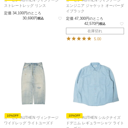
オーセン AUTHEN ヴィンテージ
オーセン AUTHEN ヴィンテージ
ストレートレッグ リンス
エンジニア ジャケット オーバーダ
イブラック
定価
34,100
のところ
30,690
定価
47,300
税込
のところ
42,570
税込
在庫切れ
5.00
10%OFF
10%OFF
オーセン AUTHEN ヴィンテージ
オーセン AUTHEN シルクナイズ
ワイドレッグ ライトユーズド
ドデニム レギュラーシャツ ライト