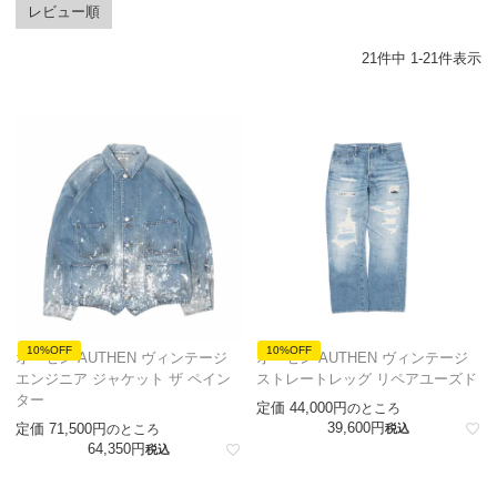
レビュー順
21
件中
1
-
21
件表示
10%OFF
10%OFF
オーセン AUTHEN ヴィンテージ
オーセン AUTHEN ヴィンテージ
エンジニア ジャケット ザ ペイン
ストレートレッグ リペアユーズド
ター
定価
44,000
のところ
39,600
定価
71,500
のところ
税込
64,350
税込