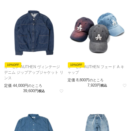
10%OFF
10%OFF
オーセン AUTHEN ヴィンテージ
オーセン AUTHEN フェード A キ
デニム ジップアップジャケット リ
ャップ
ンス
定価
8,800
のところ
7,920
定価
44,000
のところ
税込
39,600
税込