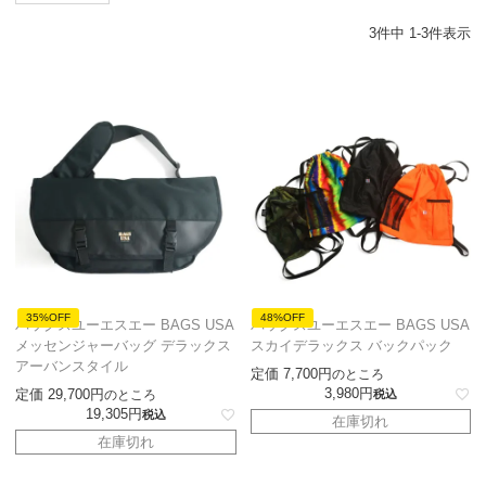
3
件中
1
-
3
件表示
35%OFF
48%OFF
バッグスユーエスエー BAGS USA
バッグスユーエスエー BAGS USA
メッセンジャーバッグ デラックス
スカイデラックス バックパック
アーバンスタイル
定価
7,700
のところ
3,980
定価
29,700
のところ
税込
19,305
税込
在庫切れ
在庫切れ