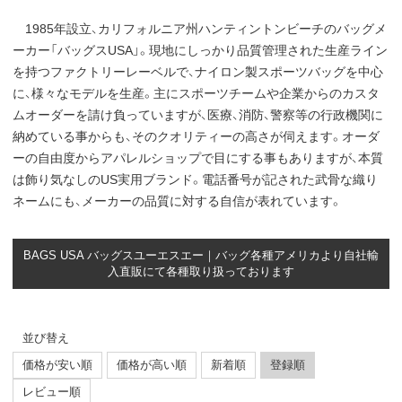
1985年設立、カリフォルニア州ハンティントンビーチのバッグメ
ーカー「バッグスUSA」。現地にしっかり品質管理された生産ライン
を持つファクトリーレーベルで、ナイロン製スポーツバッグを中心
に、様々なモデルを生産。主にスポーツチームや企業からのカスタ
ムオーダーを請け負っていますが、医療、消防、警察等の行政機関に
納めている事からも、そのクオリティーの高さが伺えます。オーダ
ーの自由度からアパレルショップで目にする事もありますが、本質
は飾り気なしのUS実用ブランド。電話番号が記された武骨な織り
ネームにも、メーカーの品質に対する自信が表れています。
BAGS USA バッグスユーエスエー｜バッグ各種アメリカより自社輸
入直販にて各種取り扱っております
並び替え
価格が安い順
価格が高い順
新着順
登録順
レビュー順