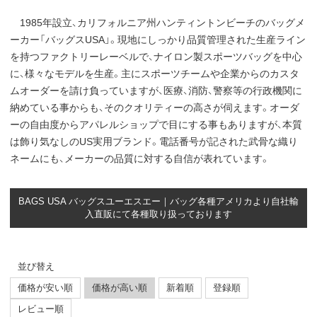
1985年設立、カリフォルニア州ハンティントンビーチのバッグメ
ーカー「バッグスUSA」。現地にしっかり品質管理された生産ライン
を持つファクトリーレーベルで、ナイロン製スポーツバッグを中心
に、様々なモデルを生産。主にスポーツチームや企業からのカスタ
ムオーダーを請け負っていますが、医療、消防、警察等の行政機関に
納めている事からも、そのクオリティーの高さが伺えます。オーダ
ーの自由度からアパレルショップで目にする事もありますが、本質
は飾り気なしのUS実用ブランド。電話番号が記された武骨な織り
ネームにも、メーカーの品質に対する自信が表れています。
BAGS USA バッグスユーエスエー｜バッグ各種アメリカより自社輸
入直販にて各種取り扱っております
並び替え
価格が安い順
価格が高い順
新着順
登録順
レビュー順