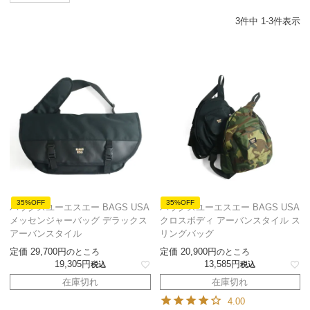
3
件中
1
-
3
件表示
35%OFF
35%OFF
バッグスユーエスエー BAGS USA
バッグスユーエスエー BAGS USA
メッセンジャーバッグ デラックス
クロスボディ アーバンスタイル ス
アーバンスタイル
リングバッグ
定価
29,700
定価
20,900
のところ
のところ
19,305
13,585
税込
税込
在庫切れ
在庫切れ
4.00