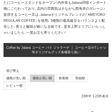
たにコーヒースタンドをオープン！内外装もJalana同様インポート
物にこだわっており、店内の雰囲気はさながら西海岸のガレージ♪
提供するコーヒー豆は、Jalanaオリジナルブレンドの「AMEYOKO
REGULAR COFFEE」を使用。3種類の最高級豆をバランスよく配
合した、香りと酸味が癖になる味です。是非上野エリアにいらっし
ゃいましたら、一度お立ち寄りください！
Coffee by Jalana コーヒー バイ ジャラーナ ｜ コーヒー豆やTシャツ
等オリジナルグッズ各種取り扱い
並び替え
価格が安い順
価格が高い順
新着順
登録順
レビュー順
23
件中
1
-
23
件表示