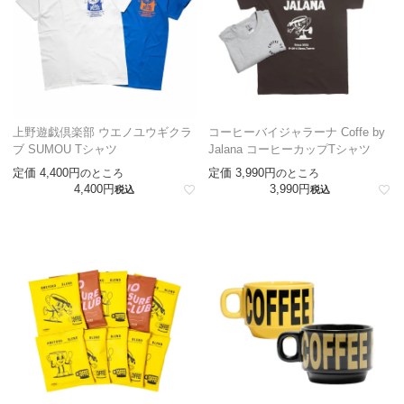
上野遊戯倶楽部 ウエノユウギクラ
コーヒーバイジャラーナ Coffe by
ブ SUMOU Tシャツ
Jalana コーヒーカップTシャツ
定価
4,400
定価
3,990
のところ
のところ
4,400
3,990
税込
税込