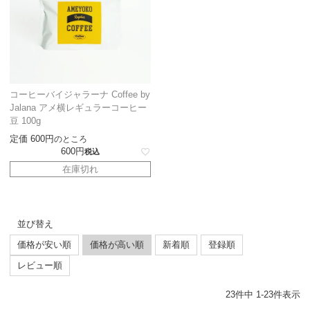
コーヒーバイジャラーナ Coffee by
Jalana アメ横レギュラーコーヒー
豆 100g
定価
600
のところ
600
税込
在庫切れ
並び替え
価格が安い順
価格が高い順
新着順
登録順
レビュー順
23
件中
1
-
23
件表示