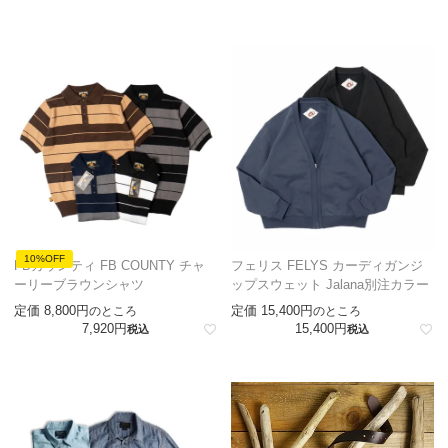
10%OFF
FBカウンティ FB COUNTY チャ
フェリス FELYS カーディガンジ
ーリーブラウンシャツ
ップスウェット Jalana別注カラー
定価
8,800
定価
15,400
のところ
のところ
7,920
15,400
税込
税込