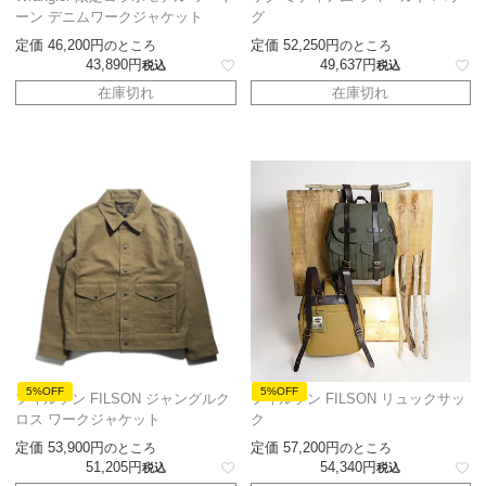
ーン デニムワークジャケット
グ
定価
46,200
定価
52,250
のところ
のところ
43,890
49,637
税込
税込
在庫切れ
在庫切れ
5%OFF
5%OFF
フィルソン FILSON ジャングルク
フィルソン FILSON リュックサッ
ロス ワークジャケット
ク
定価
53,900
定価
57,200
のところ
のところ
51,205
54,340
税込
税込