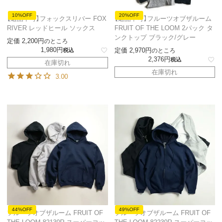
10%OFF
20%OFF
【返品不可】フォックスリバー FOX
【返品不可】フルーツオブザルーム
RIVER レッドヒール ソックス
FRUIT OF THE LOOM 2パック タ
ンクトップ ブラック/グレー
定価
2,200
のところ
1,980
定価
2,970
税込
のところ
2,376
税込
在庫切れ
在庫切れ
3.00
44%OFF
49%OFF
フルーツオブザルーム FRUIT OF
フルーツオブザルーム FRUIT OF