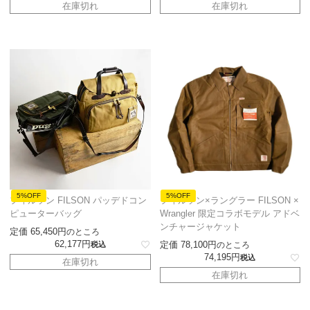
在庫切れ
在庫切れ
5%OFF
5%OFF
フィルソン FILSON パッデドコン
フィルソン×ラングラー FILSON ×
ピューターバッグ
Wrangler 限定コラボモデル アドベ
ンチャージャケット
定価
65,450
のところ
62,177
定価
78,100
税込
のところ
74,195
税込
在庫切れ
在庫切れ