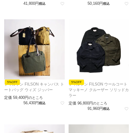
41,800
50,160
税込
税込
5%OFF
5%OFF
フィルソン FILSON キャンバス ト
フィルソン FILSON ウールコート
ートバッグ ウィズ ジッパー
マッキーノ クルーザー ソリッドカ
ラー
定価
59,400
のところ
56,430
定価
96,800
税込
のところ
91,960
税込