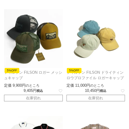
5%OFF
5%OFF
フィルソン FILSON ロガー メッシ
フィルソン FILSON ドライティン
ュキャップ
ロウプロファイル ロガーキャップ
定価
9,900
定価
11,000
のところ
のところ
9,405
10,450
税込
税込
在庫切れ
在庫切れ