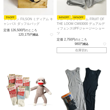
5%OFF
64%OFF
64%OFF
フィルソン FILSON ミディアム キ
フルーツオブザルーム FRUIT OF
ャンバス ダッフルバッグ
THE LOOM CM93000 デュアルデ
ィフェンスUPFジャージーショー
定価
126,500
のところ
ツ
120,175
税込
定価
2,750
のところ
980
税込
在庫切れ