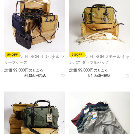
5%OFF
5%OFF
フィルソン FILSON オリジナル ブ
フィルソン FILSON スモール キャ
リーフケース
ンバス ダッフルバッグ
定価
99,000
定価
99,000
のところ
のところ
94,050
94,050
税込
税込