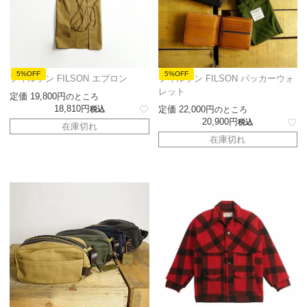
5%OFF
5%OFF
フィルソン FILSON エプロン
フィルソン FILSON パッカーウォ
レット
定価
19,800
のところ
18,810
定価
22,000
税込
のところ
20,900
税込
在庫切れ
在庫切れ