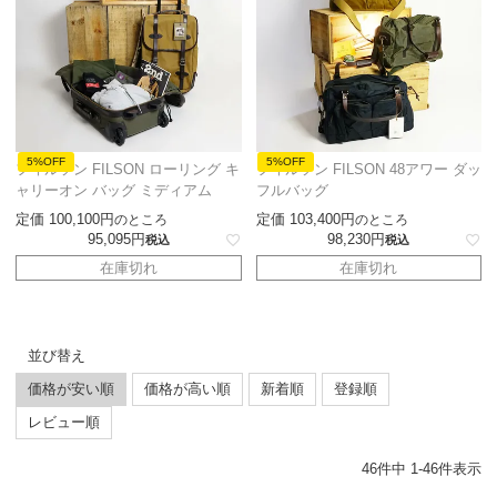
5%OFF
5%OFF
フィルソン FILSON ローリング キ
フィルソン FILSON 48アワー ダッ
ャリーオン バッグ ミディアム
フルバッグ
定価
100,100
定価
103,400
のところ
のところ
95,095
98,230
税込
税込
在庫切れ
在庫切れ
並び替え
価格が安い順
価格が高い順
新着順
登録順
レビュー順
46
件中
1
-
46
件表示