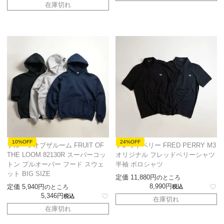
在庫切れ
10%OFF
24%OFF
フルーツオブザルーム FRUIT OF
フレッドペリー FRED PERRY M3
THE LOOM 82130R スーパーコッ
オリジナル フレッドペリーシャツ
トン プルオーバー フード スウェ
半袖 ポロシャツ
ット BIG SIZE
定価
11,880
のところ
8,990
定価
5,940
のところ
税込
5,346
税込
在庫切れ
在庫切れ