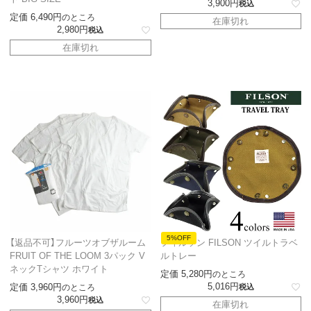
3,900
税込
定価
6,490
のところ
在庫切れ
2,980
税込
在庫切れ
5%OFF
【返品不可】フルーツオブザルーム
フィルソン FILSON ツイルトラベ
FRUIT OF THE LOOM 3パック V
ルトレー
ネックTシャツ ホワイト
定価
5,280
のところ
5,016
定価
3,960
のところ
税込
3,960
税込
在庫切れ