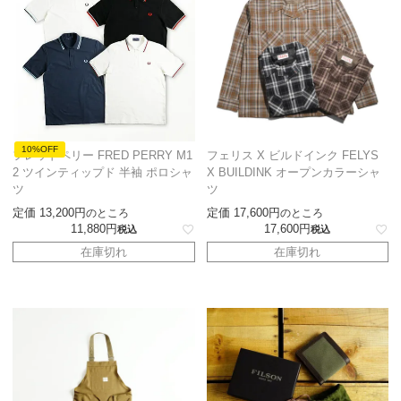
10%OFF
フレッドペリー FRED PERRY M1
フェリス X ビルドインク FELYS
2 ツインティップド 半袖 ポロシャ
X BUILDINK オープンカラーシャ
ツ
ツ
定価
13,200
定価
17,600
のところ
のところ
11,880
17,600
税込
税込
在庫切れ
在庫切れ