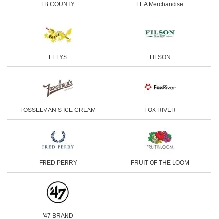
FB COUNTY
FEA Merchandise
FELYS
FILSON
FOSSELMAN’S ICE CREAM
FOX RIVER
FRED PERRY
FRUIT OF THE LOOM
’47 BRAND