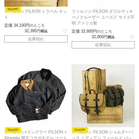
5%OFF
フィルソン FILSON トラベル キッ
フィルソン FILSON ダブルマッキ
ト
ーノクルーザー ユーズド サイズ不
明 アメリカ製
定価
34,100
のところ
32,395
定価
32,800
税込
のところ
32,800
税込
在庫切れ
在庫切れ
5%OFF
5%OFF
フィルソン×ラングラー FILSON ×
フィルソン FILSON ショルダーバ
Wrangler 限定コラボモデル ツート
ック ミディアム フィールド バッ