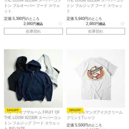
THE LOOM 82130R スーパーコッ
THE LOOM 82230R スーパーコッ
トン プルオーバー フード スウェ
トン フルジップ フード スウェッ
ット
ト
定価
5,390
定価
5,940
のところ
のところ
2,980
2,980
税込
税込
在庫切れ
在庫切れ
54%OFF
29%OFF
フルーツオブザルーム FRUIT OF
フォッセルマンズアイスクリーム
THE LOOM 82230R スーパーコッ
プリントTシャツ
トン フルジップ フード スウェッ
定価
5,500
のところ
ト BIG SIZE