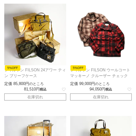
5%OFF
5%OFF
フィルソン FILSON 24アワー ティ
フィルソン FILSON ウールコート
ン ブリーフケース
マッキーノ クルーザー チェック
定価
85,800
定価
99,000
のところ
のところ
81,510
94,050
税込
税込
在庫切れ
在庫切れ