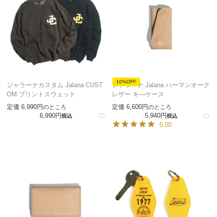
10%OFF
ジャラーナカスタム Jalana CUST
ジャラーナ Jalana ハーマンオーク
OM プリントスウェット
レザー キ―ケース
定価
6,990
定価
6,600
のところ
のところ
6,990
5,940
税込
税込
5.00