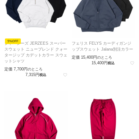
5%OFF
ジャージーズ JERZEES スーパー
フェリス FELYS カーディガンジ
スウェット ニューブレンド クォー
ップスウェット Jalana別注カラー
タージップ カデットカラー スウェ
定価
15,400
のところ
ットシャツ
15,400
税込
定価
7,700
のところ
7,315
税込