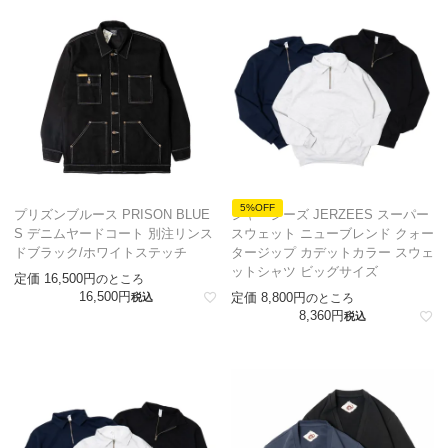
5%OFF
プリズンブルース PRISON BLUE
ジャージーズ JERZEES スーパー
S デニムヤードコート 別注リンス
スウェット ニューブレンド クォー
ドブラック/ホワイトステッチ
タージップ カデットカラー スウェ
ットシャツ ビッグサイズ
定価
16,500
のところ
16,500
定価
8,800
税込
のところ
8,360
税込