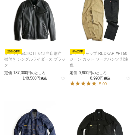
20%OFF
9%OFF
ショット SCHOTT 643 当店別注
レッドキャップ REDKAP #PT50
襟付き シングルライダース ブラッ
ジーン カット ワークパンツ 別注
ク
色
定価
187,000
定価
9,900
のところ
のところ
148,500
8,990
税込
税込
5.00