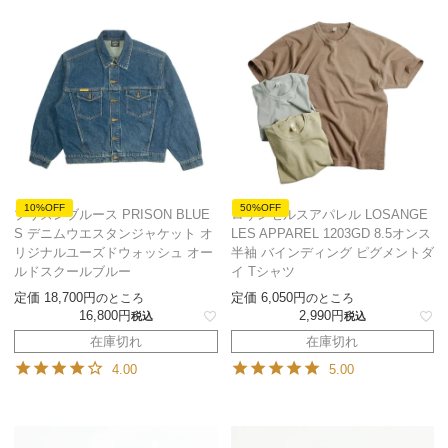
10%OFF
50%OFF
プリズンブルース PRISON BLUE
ロサンゼルスアパレル LOSANGE
S デニムウエスタンジャケット オ
LES APPAREL 1203GD 8.5オンス
リジナルユーズドウォッシュ オー
半袖 バインディング ピグメントダ
ルドスクールブルー
イ Tシャツ
定価
18,700
定価
6,050
のところ
のところ
16,800
2,990
税込
税込
在庫切れ
在庫切れ
4.00
5.00