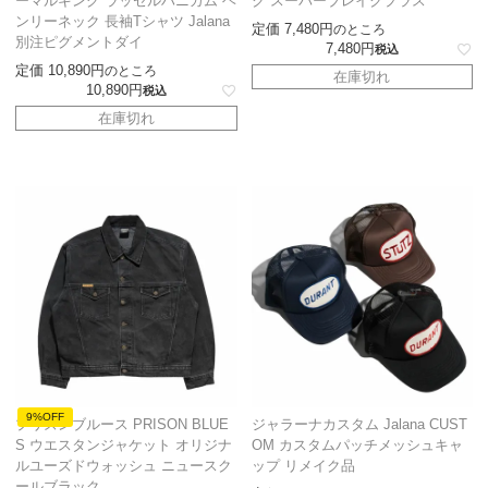
ーマルキング ラッセルハニカム ヘ
ク スーパーブレイクプラス
ンリーネック 長袖Tシャツ Jalana
定価
7,480
のところ
別注ピグメントダイ
7,480
税込
定価
10,890
のところ
在庫切れ
10,890
税込
在庫切れ
9%OFF
プリズンブルース PRISON BLUE
ジャラーナカスタム Jalana CUST
S ウエスタンジャケット オリジナ
OM カスタムパッチメッシュキャ
ルユーズドウォッシュ ニュースク
ップ リメイク品
ールブラック