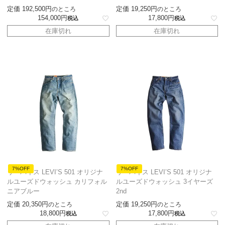
定価
192,500
定価
19,250
のところ
のところ
154,000
17,800
税込
税込
在庫切れ
在庫切れ
7%OFF
7%OFF
リーバイス LEVI’S 501 オリジナ
リーバイス LEVI’S 501 オリジナ
ルユーズドウォッシュ カリフォル
ルユーズドウォッシュ 3イヤーズ
ニアブルー
2nd
定価
20,350
定価
19,250
のところ
のところ
18,800
17,800
税込
税込