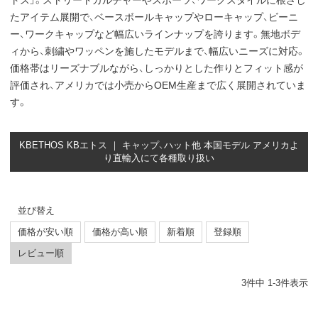
トス」。ストリートカルチャーやスポーツ、ワークスタイルに根ざし
たアイテム展開で、ベースボールキャップやローキャップ、ビーニ
ー、ワークキャップなど幅広いラインナップを誇ります。無地ボデ
ィから、刺繍やワッペンを施したモデルまで、幅広いニーズに対応。
価格帯はリーズナブルながら、しっかりとした作りとフィット感が
評価され、アメリカでは小売からOEM生産まで広く展開されていま
す。
KBETHOS KBエトス ｜ キャップ、ハット他 本国モデル アメリカよ
り直輸入にて各種取り扱い
並び替え
価格が安い順
価格が高い順
新着順
登録順
レビュー順
3
件中
1
-
3
件表示