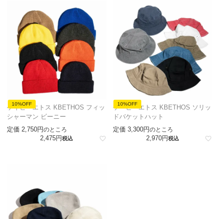
10%OFF
10%OFF
ケイビーエトス KBETHOS フィッ
ケービーエトス KBETHOS ソリッ
シャーマン ビーニー
ドバケットハット
定価
2,750
定価
3,300
のところ
のところ
2,475
2,970
税込
税込