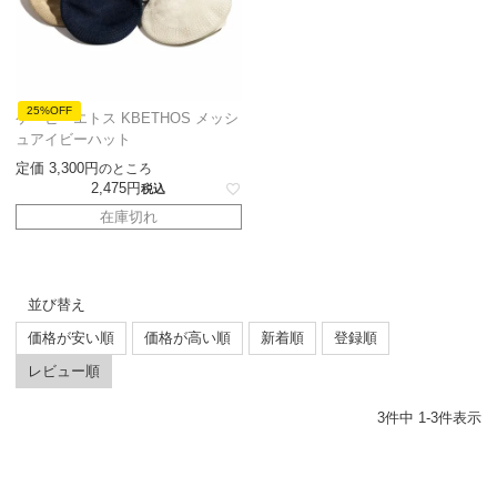
25%OFF
ケービーエトス KBETHOS メッシ
ュアイビーハット
定価
3,300
のところ
2,475
税込
在庫切れ
並び替え
価格が安い順
価格が高い順
新着順
登録順
レビュー順
3
件中
1
-
3
件表示