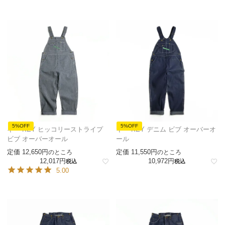
5%OFF
5%OFF
キー KEY ヒッコリーストライプ
キー KEY デニム ビブ オーバーオ
ビブ オーバーオール
ール
定価
12,650
定価
11,550
のところ
のところ
12,017
10,972
税込
税込
5.00