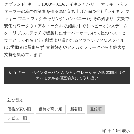
クブランド「キー」。1908年、C.A.レイキンとハリー・マッキーが、フ
ァーマーの為の作業着を作る為に立ち上げた前身会社「レイキン-マ
ッキー マニュファクチャリング カンパニー」がその始まり。丈夫で
安価なワークウエアをトータルで展開、中でもヘビーオンスデニム
をトリプルステッチで縫製したオーバーオールは同社のベストセ
ラーとして有名です。創業より貫かれるクラッシックなスタイル
は、労働者に留まらず、古着好きやアメカジフリークからも絶大な
支持を集めています。
KEY キー ｜ ペインターパンツ、シャンブレーシャツ他、本国オリジ
ナルモデル各種直輸入にて取り扱い
並び替え
価格が安い順
価格が高い順
新着順
登録順
レビュー順
5
件中
1
-
5
件表示