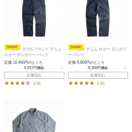
5%OFF
5%OFF
キー KEY ダブルフロント デニム
キー KEY デニム ロガー ダンガリ
ロガー ダンガリー パンツ
ー パンツ
定価
10,450
定価
8,800
のところ
のところ
9,927
8,360
税込
税込
在庫切れ
在庫切れ
4.50
5.00