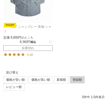
5%OFF
キー KEY シャンブレー 長袖 シャ
ツ
定価
8,800
のところ
8,360
税込
在庫切れ
5.00
並び替え
価格が安い順
価格が高い順
新着順
登録順
レビュー順
5
件中
1
-
5
件表示