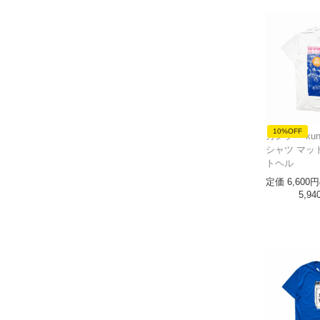
10%OFF
カンフー kun
シャツ マッ
トヘル
定価
6,600
5,94