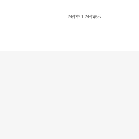
24
件中
1
-
24
件表示