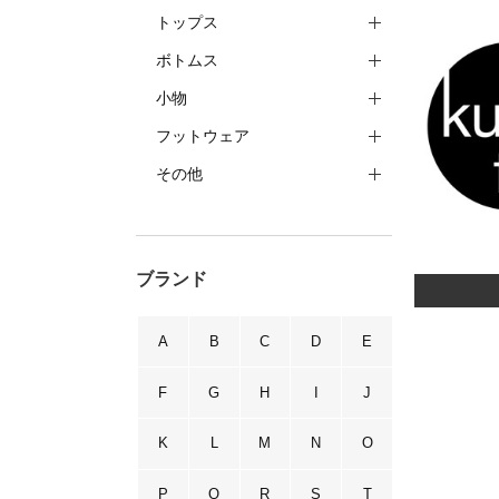
トップス
ボトムス
小物
フットウェア
その他
ブランド
A
B
C
D
E
F
G
H
I
J
K
L
M
N
O
P
Q
R
S
T