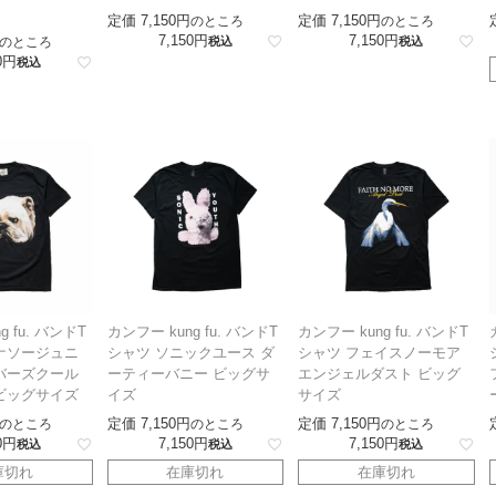
定価
7,150
定価
7,150
のところ
のところ
7,150
7,150
のところ
税込
税込
0
税込
g fu. バンドT
カンフー kung fu. バンドT
カンフー kung fu. バンドT
ナソージュニ
シャツ ソニックユース ダ
シャツ フェイスノーモア
バーズクール
ーティーバニー ビッグサ
エンジェルダスト ビッグ
ビッグサイズ
イズ
サイズ
定価
7,150
定価
7,150
のところ
のところ
のところ
0
7,150
7,150
税込
税込
税込
庫切れ
在庫切れ
在庫切れ