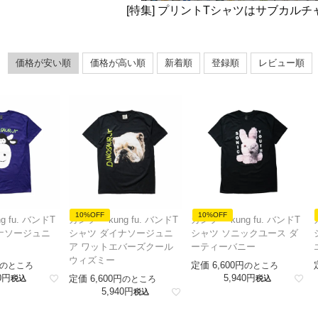
[特集] プリントTシャツはサブカル
価格が安い順
価格が高い順
新着順
登録順
レビュー順
10%OFF
10%OFF
g fu. バンドT
カンフー kung fu. バンドT
カンフー kung fu. バンドT
ナソージュニ
シャツ ダイナソージュニ
シャツ ソニックユース ダ
ア ワットエバーズクール
ーティーバニー
ウィズミー
定価
6,600
のところ
のところ
0
5,940
定価
6,600
税込
のところ
税込
5,940
税込