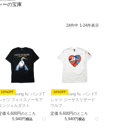
チャーの宝庫
24
件中
1
-
24
件表示
10%OFF
10%OFF
カンフー kung fu. バンドT
カンフー kung fu. バンドT
シャツ フェイスノーモア
シャツ ジーザスリザード
エンジェルダスト
ウルフ
定価
6,600
定価
6,600
のところ
のところ
5,940
5,940
税込
税込