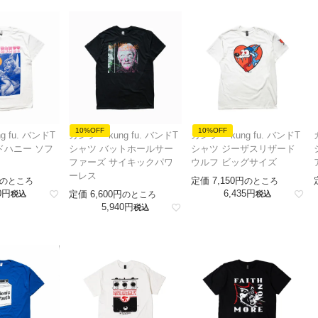
10%OFF
10%OFF
g fu. バンドT
カンフー kung fu. バンドT
カンフー kung fu. バンドT
ドハニー ソフ
シャツ バットホールサー
シャツ ジーザスリザード
ファーズ サイキックパワ
ウルフ ビッグサイズ
ーレス
定価
7,150
のところ
のところ
0
6,435
定価
6,600
税込
のところ
税込
5,940
税込