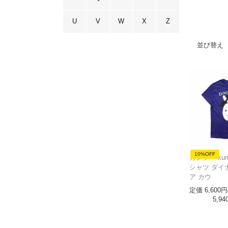
U
V
W
X
Z
並び替え
10%OFF
カンフー kun
シャツ ダイ
ア カウ
定価
6,600
5,94