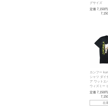
グサイズ
定価
7,150
7,15
カンフー kun
シャツ ダイ
ア ワットエ
ウィズミー 
定価
7,150
7,15
在