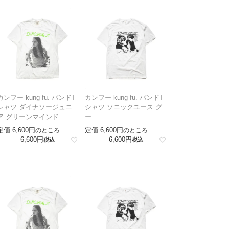
カンフー kung fu. バンドT
カンフー kung fu. バンドT
シャツ ダイナソージュニ
シャツ ソニックユース グ
ア グリーンマインド
ー
定価
6,600
定価
6,600
のところ
のところ
6,600
6,600
税込
税込