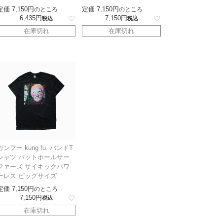
定価
7,150
定価
7,150
のところ
のところ
6,435
7,150
税込
税込
在庫切れ
在庫切れ
カンフー kung fu. バンドT
シャツ バットホールサー
ファーズ サイキックパワ
ーレス ビッグサイズ
定価
7,150
のところ
7,150
税込
在庫切れ