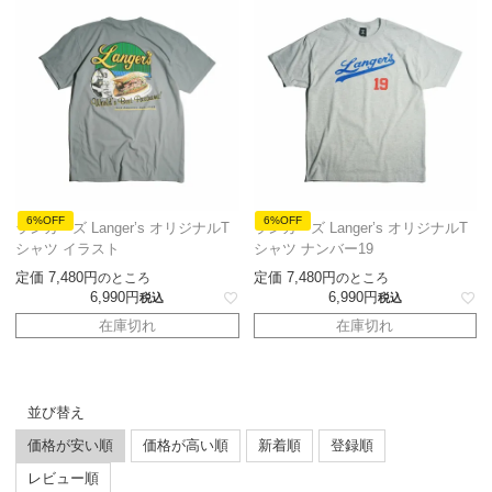
6%OFF
6%OFF
ランガーズ Langer’s オリジナルT
ランガーズ Langer’s オリジナルT
シャツ イラスト
シャツ ナンバー19
定価
7,480
定価
7,480
のところ
のところ
6,990
6,990
税込
税込
在庫切れ
在庫切れ
並び替え
価格が安い順
価格が高い順
新着順
登録順
レビュー順