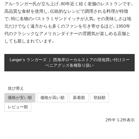
アル・ランガー氏が立ち上げ、80年近く続く老舗のレストランです。
高品質な食材を使用し、伝統的なレシピで調理される料理が特徴
で、特に名物のパストラミサンドイッチが人気。その美味しさは地
元だけでなく遠方からも多くのファンを引き寄せるほど。1950年
代のクラシックなアメリカンダイナーの雰囲気が楽しめる店舗と
しても親しまれています。
Langer´s ランガーズ ｜ 西海岸ローカルストアの現地買い付けスー
ベニアグッズ各種取り扱い
並び替え
価格が安い順
価格が高い順
新着順
登録順
レビュー順
2
件中
1
-
2
件表示