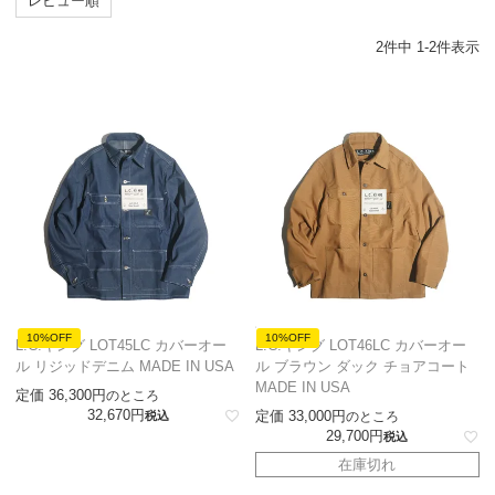
レビュー順
2
件中
1
-
2
件表示
10%OFF
10%OFF
L.C.キング LOT45LC カバーオー
L.C.キング LOT46LC カバーオー
ル リジッドデニム MADE IN USA
ル ブラウン ダック チョアコート
MADE IN USA
定価
36,300
のところ
32,670
定価
33,000
税込
のところ
29,700
税込
在庫切れ