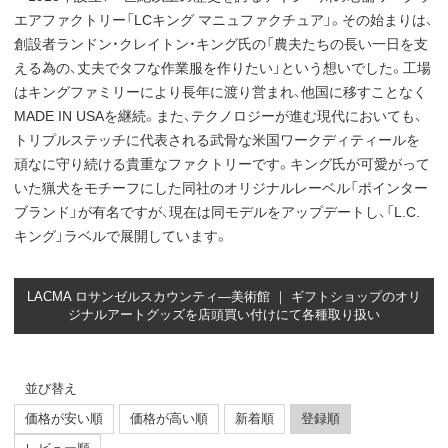
エアファクトリー「LCキング マニュファクチュア」。その始まりは、
創設者ランドン・クレイトン・キング氏の「農夫たちの長い一日を支
える為の、丈夫でタフな作業服を作りたい」という想いでした。工場
はキングファミリーにより長年に渡り営まれ、他国に移すことなく
MADE IN USAを継続。また、テクノロジーが進む現代においても、
トリプルステッチに代表される武骨な米国ワークディティールを
頑なに守り続ける貴重なファクトリーです。キング氏が可愛がって
いた猟犬をモチーフにした同社のオリジナルレーベル「ポインター
ブランド」が有名ですが、現在は同モデルをアップデートし、「L.C.
キング」ラベルで展開しています。
LACMA ロサンゼルスカウンティ―美術館 ｜ ギフトショップのオリ
ジナルアートグッズを店頭買い付けにて各種取り扱い
並び替え
価格が安い順
価格が高い順
新着順
登録順