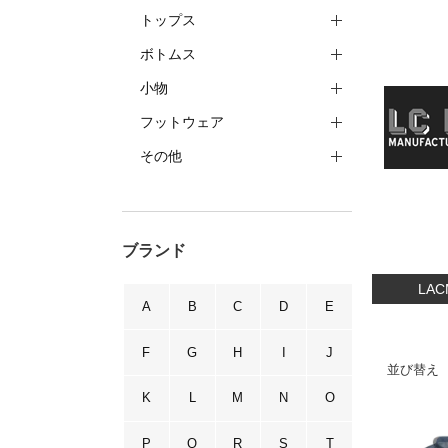
トップス
ボトムス
小物
フットウェア
その他
ブランド
LA
A
B
C
D
E
F
G
H
I
J
並び替え
K
L
M
N
O
P
Q
R
S
T