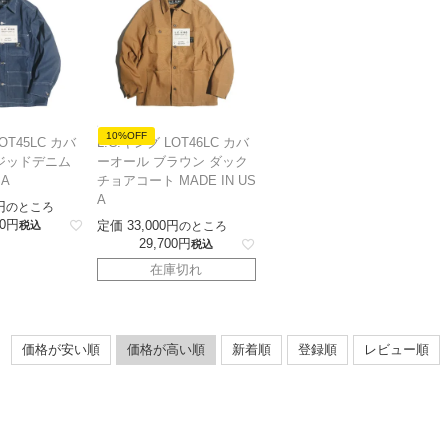
10%OFF
OT45LC カバ
L.C.キング LOT46LC カバ
ジッドデニム
ーオール ブラウン ダック
SA
チョアコート MADE IN US
A
のところ
0
定価
33,000
税込
のところ
29,700
税込
在庫切れ
価格が安い順
価格が高い順
新着順
登録順
レビュー順