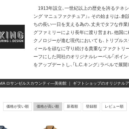
1913年設立、一世紀以上の歴史を誇るテネ
ング マニュファクチュア」。その始まりは、創
ちの長い一日を支える為の、丈夫でタフな作業
グファミリーにより長年に渡り営まれ、他国に移す
クノロジーが進む現代においても、トリプルス
ィールを頑なに守り続ける貴重なファクトリ
ーフにした同社のオリジナルレーベル「ポイン
をアップデートし、「L.C.キング」ラベルで展
CMA ロサンゼルスカウンティ―美術館 ｜ ギフトショップのオリジナ
価格が安い順
価格が高い順
新着順
登録順
レビュー順