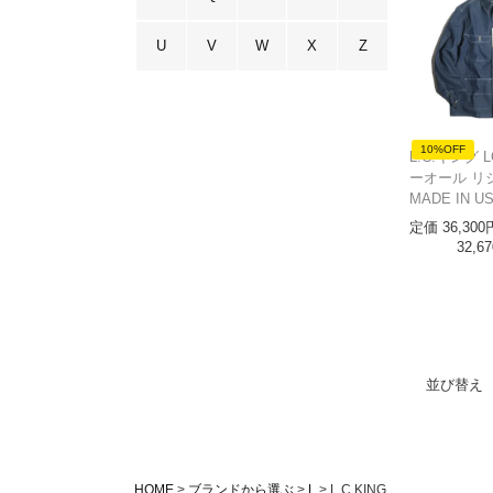
U
V
W
X
Z
10%OFF
L.C.キング L
ーオール リ
MADE IN U
定価
36,300
32,67
並び替え
HOME
ブランドから選ぶ
L
L.C.KING