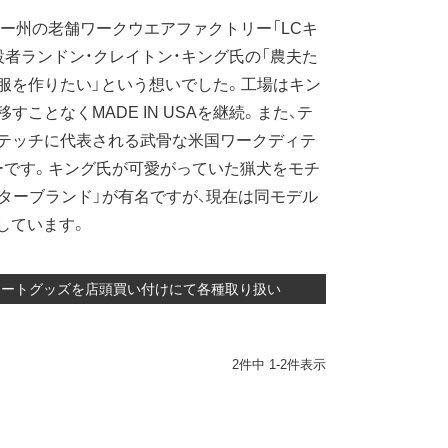
シー州の老舗ワークウエアファクトリー「LCキ
設者ランドン・クレイトン・キング氏の「農夫た
服を作りたい」という想いでした。工場はキン
ことなくMADE IN USAを継続。また、テ
テッチに代表される武骨な米国ワークディテ
ーです。キング氏が可愛がっていた猟犬をモチ
ターブランド」が有名ですが、現在は同モデル
開しています。
ルアートグッズを店頭買い付けにて各種取り扱い
2
件中
1
-
2
件表示