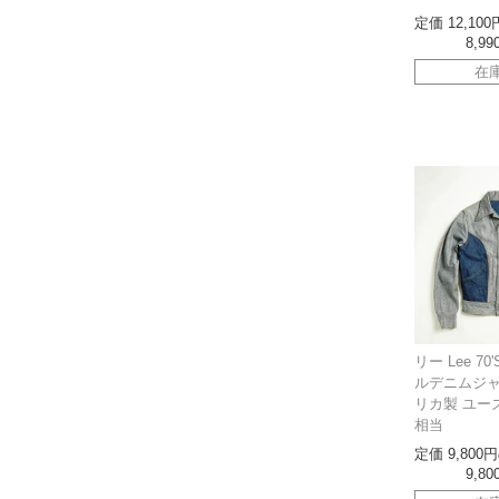
定価
12,100
8,99
在
リー Lee 7
ルデニムジャ
リカ製 ユー
相当
定価
9,800
9,80