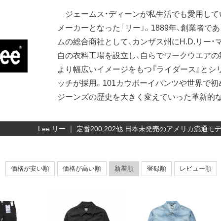
ジェームス・ディーンが私生活でも愛用して
メーカーとなった「リー」。1889年、創業者で
ムの総合商社として、カンザス州にH.D.リー・
自の衣料工場を設立し、自らでワークウエアの製
より幅広いイメージをもつ『ライダース』とシ
ッチが採用。101カウボーイパンツや世界で
ジーンズの歴史を大きく変えていった革新的
Lee リー ｜ 定番200,202他 日本未発売のアメリカ流通
価格が安い順
価格が高い順
新着順
登録順
レビュー順