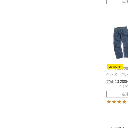
在
28%OFF
リー Lee #
ペンターパ
定価
13,200
9,49
在