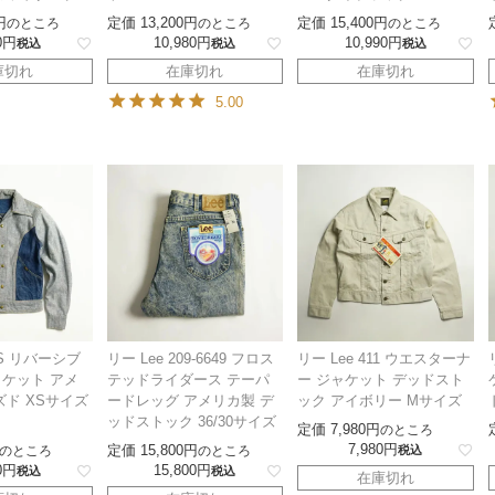
定価
13,200
定価
15,400
のところ
のところ
のところ
0
10,980
10,990
税込
税込
税込
庫切れ
在庫切れ
在庫切れ
5.00
0'S リバーシブ
リー Lee 209-6649 フロス
リー Lee 411 ウエスターナ
ケット アメ
テッドライダース テーパ
ー ジャケット デッドスト
ズド XSサイズ
ードレッグ アメリカ製 デ
ック アイボリー Mサイズ
ッドストック 36/30サイズ
定価
7,980
のところ
7,980
定価
15,800
のところ
のところ
税込
0
15,800
税込
税込
在庫切れ