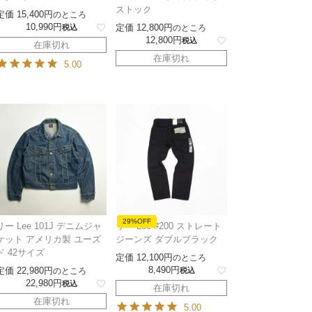
ストック
定価
15,400
のところ
10,990
定価
12,800
税込
のところ
12,800
税込
在庫切れ
在庫切れ
5.00
29%OFF
リー Lee 101J デニムジャ
リー Lee #200 ストレート
ケット アメリカ製 ユーズ
ジーンズ ダブルブラック
ド 42サイズ
定価
12,100
のところ
8,490
定価
22,980
のところ
税込
22,980
税込
在庫切れ
在庫切れ
5.00