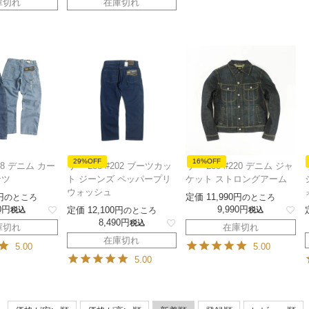
庫切れ
在庫切れ
29%OFF
16%OFF
288 デニム カー
リー Lee #202 ブーツカッ
リー Lee #220 デニム ジャ
ンツ
ト ジーンズ ペッパープリ
ケット ストロングアーム
ウォッシュ
定価
11,990
のところ
のところ
0
9,990
定価
12,100
税込
のところ
税込
8,490
税込
庫切れ
在庫切れ
在庫切れ
5.00
5.00
5.00