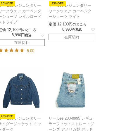
25%OFF
25%OFF
リー Lee レジェンダリー
リー Lee レジェンダリー
ワークウェア カーペンタ
ワークウェア カーペンタ
ーショーツ レイルロード
ーショーツ ライト
ストライプ
定価
12,100
のところ
8,990
定価
12,100
のところ
税込
8,990
税込
在庫切れ
在庫切れ
5.00
28%OFF
リー Lee レジェンダリー
リー Lee 200-8995 レギュ
ライダージャケット ミッ
ラーフィットストレートジ
ドダーク
ーンズ アメリカ製 デッド