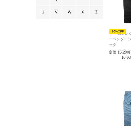
U
V
W
X
Z
16%OFF
リー Lee 
ーペンタージ
ック
定価
13,200
10,98