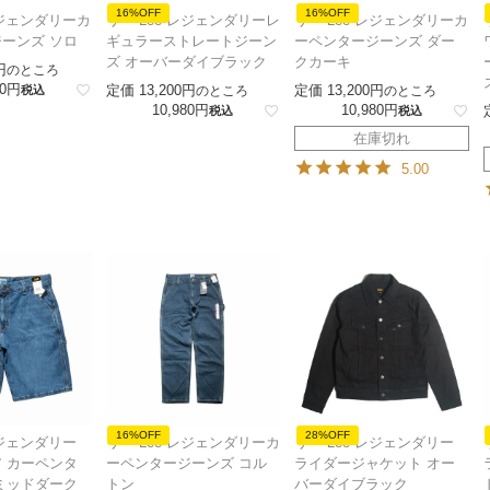
16%OFF
16%OFF
レジェンダリーカ
リー Lee レジェンダリーレ
リー Lee レジェンダリーカ
ーンズ ソロ
ギュラーストレートジーン
ーペンタージーンズ ダー
ズ オーバーダイブラック
クカーキ
のところ
0
定価
13,200
定価
13,200
税込
のところ
のところ
10,980
10,980
税込
税込
在庫切れ
5.00
16%OFF
28%OFF
レジェンダリー
リー Lee レジェンダリーカ
リー Lee レジェンダリー
 カーペンタ
ーペンタージーンズ コル
ライダージャケット オー
ミッドダーク
トン
バーダイブラック