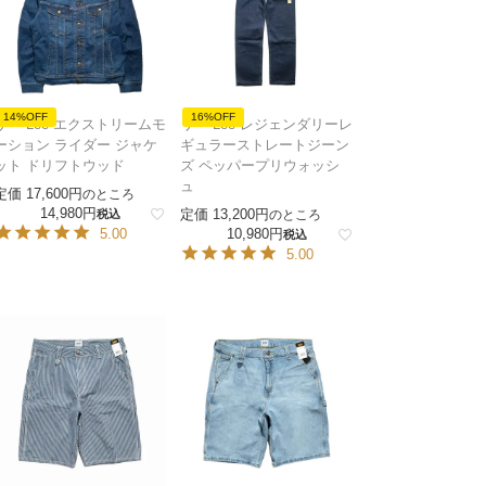
14%OFF
16%OFF
リー Lee エクストリームモ
リー Lee レジェンダリーレ
ーション ライダー ジャケ
ギュラーストレートジーン
ット ドリフトウッド
ズ ペッパープリウォッシ
ュ
定価
17,600
のところ
14,980
定価
13,200
税込
のところ
5.00
10,980
税込
5.00