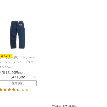
29%OFF
リー Lee #200 ストレート
ジーンズ ペッパープリウ
ォッシュ
定価
12,100
のところ
8,490
税込
在庫切れ
4.50
24
件中
1
-
24
件表示