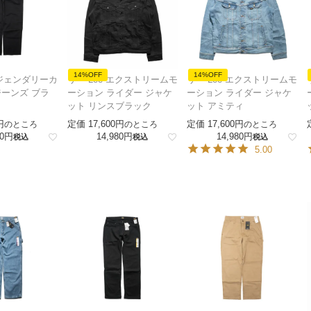
14%OFF
14%OFF
レジェンダリーカ
リー Lee エクストリームモ
リー Lee エクストリームモ
ーンズ ブラ
ーション ライダー ジャケ
ーション ライダー ジャケ
ット リンスブラック
ット アミティ
定価
17,600
定価
17,600
のところ
のところ
のところ
0
14,980
14,980
税込
税込
税込
5.00