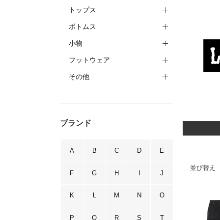
トップス
ボトムス
小物
フットウェア
その他
ブランド
A
B
C
D
E
並び替え
F
G
H
I
J
K
L
M
N
O
P
Q
R
S
T