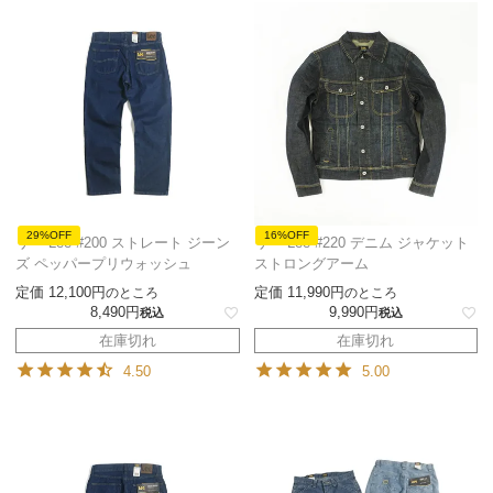
29%OFF
16%OFF
リー Lee #200 ストレート ジーン
リー Lee #220 デニム ジャケット
ズ ペッパープリウォッシュ
ストロングアーム
定価
12,100
定価
11,990
のところ
のところ
8,490
9,990
税込
税込
在庫切れ
在庫切れ
4.50
5.00