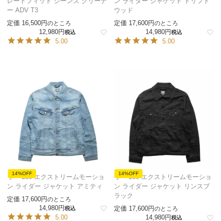
レートフィット ジーンズ クリーナ
ン ライダー ジャケット ドリフト
ー ADV T3
ウッド
定価
16,500
定価
17,600
のところ
のところ
12,980
14,980
税込
税込
5.00
5.00
14%OFF
14%OFF
リー Lee エクストリームモーショ
リー Lee エクストリームモーショ
ン ライダー ジャケット アミティ
ン ライダー ジャケット リンスブ
ラック
定価
17,600
のところ
14,980
定価
17,600
税込
のところ
5.00
14,980
税込