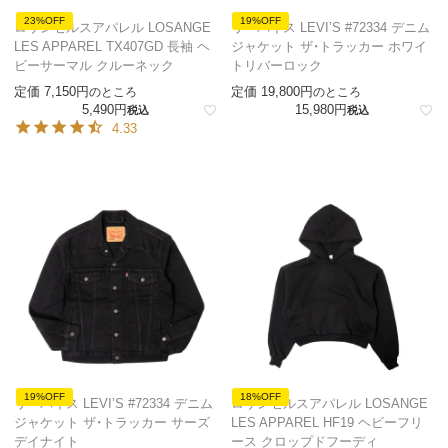
23%OFF
19%OFF
ロサンゼルスアパレル LOSANGE
リーバイス LEVI’S #72334 デニム
LES APPAREL TX407GD 長袖 ヘ
ジャケット ザ・トラッカー ホワイ
ビーサーマル クルーネック
トリバーロック
定価
7,150
定価
19,800
のところ
のところ
5,490
15,980
税込
税込
4.33
19%OFF
18%OFF
リーバイス LEVI’S #72334 デニム
ロサンゼルスアパレル LOSANGE
ジャケット ザ・トラッカー サーズ
LES APPAREL HF19 ヘビーフリ
デイナイト
ース クロップドフーディ