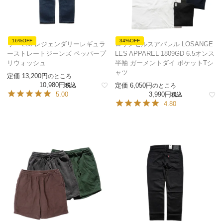
16%OFF
34%OFF
リー Lee レジェンダリーレギュラ
ロサンゼルスアパレル LOSANGE
ーストレートジーンズ ペッパープ
LES APPAREL 1809GD 6.5オンス
リウォッシュ
半袖 ガーメントダイ ポケットTシ
ャツ
定価
13,200
のところ
10,980
定価
6,050
税込
のところ
5.00
3,990
税込
4.80