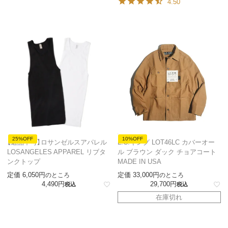
4.50
25%OFF
10%OFF
【返品不可】ロサンゼルスアパレル
L.C.キング LOT46LC カバーオー
LOSANGELES APPAREL リブタ
ル ブラウン ダック チョアコート
ンクトップ
MADE IN USA
定価
6,050
定価
33,000
のところ
のところ
4,490
29,700
税込
税込
在庫切れ