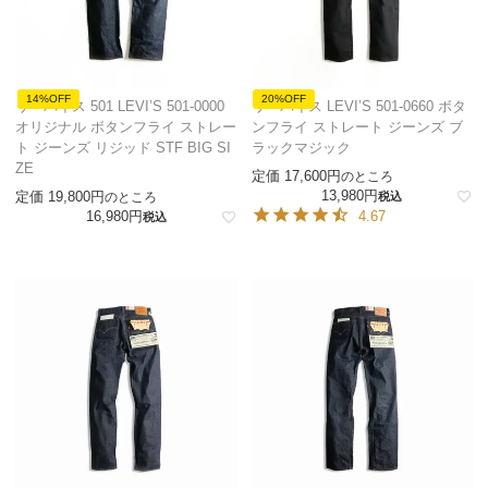
14%OFF
20%OFF
リーバイス 501 LEVI’S 501-0000
リーバイス LEVI’S 501-0660 ボタ
オリジナル ボタンフライ ストレー
ンフライ ストレート ジーンズ ブ
ト ジーンズ リジッド STF BIG SI
ラックマジック
ZE
定価
17,600
のところ
13,980
定価
19,800
のところ
税込
16,980
4.67
税込