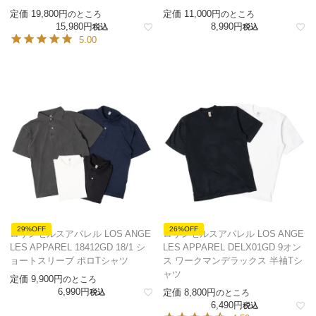
定価
19,800
定価
11,000
のところ
のところ
15,980
8,990
税込
税込
5.00
29%OFF
26%OFF
ロサンゼルスアパレル LOS ANGE
ロサンゼルスアパレル LOS ANGE
LES APPAREL 18412GD 18/1 シ
LES APPAREL DELX01GD 9オン
ョートスリーブ ポロTシャツ
ス ワークマンデラックス 半袖Tシ
ャツ
定価
9,900
のところ
6,990
定価
8,800
税込
のところ
6,490
税込