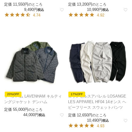
定価
11,550
定価
13,200
のところ
のところ
9,490
10,990
税込
税込
4.74
4.92
20%OFF
17%OFF
ラベンハム LAVENHAM キルティ
ロサンゼルスアパレル LOSANGE
ングジャケット デンハム
LES APPAREL HF04 14オンス ヘ
ビーフリース スウェットパンツ
定価
55,000
のところ
44,000
定価
12,650
税込
のところ
10,490
税込
4.93