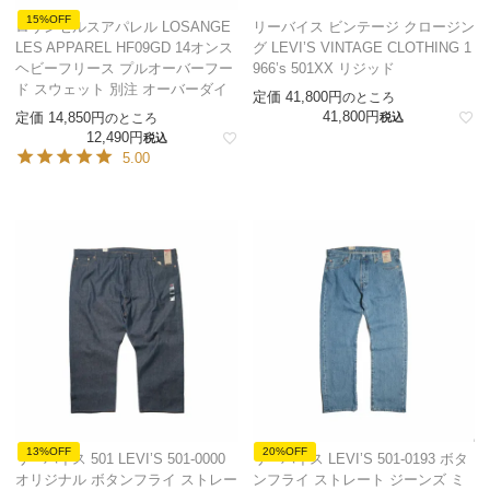
15%OFF
ロサンゼルスアパレル LOSANGE
リーバイス ビンテージ クロージン
LES APPAREL HF09GD 14オンス
グ LEVI’S VINTAGE CLOTHING 1
ヘビーフリース プルオーバーフー
966’s 501XX リジッド
ド スウェット 別注 オーバーダイ
定価
41,800
のところ
41,800
定価
14,850
のところ
税込
12,490
税込
5.00
13%OFF
20%OFF
リーバイス 501 LEVI’S 501-0000
リーバイス LEVI’S 501-0193 ボタ
オリジナル ボタンフライ ストレー
ンフライ ストレート ジーンズ ミ