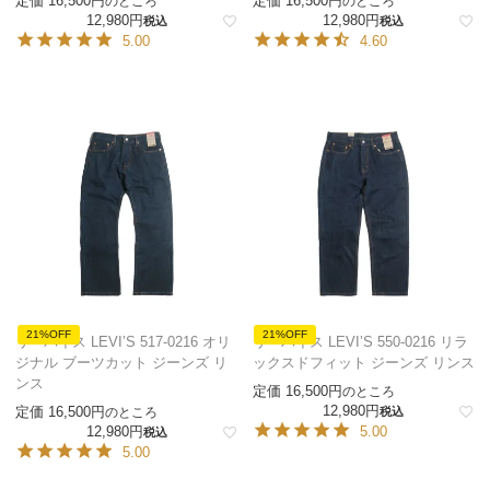
定価
16,500
定価
16,500
のところ
のところ
12,980
12,980
税込
税込
5.00
4.60
21%OFF
21%OFF
リーバイス LEVI’S 517-0216 オリ
リーバイス LEVI’S 550-0216 リラ
ジナル ブーツカット ジーンズ リ
ックスドフィット ジーンズ リンス
ンス
定価
16,500
のところ
12,980
定価
16,500
のところ
税込
12,980
5.00
税込
5.00