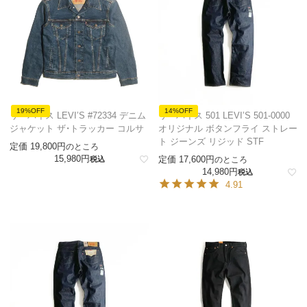
19%OFF
14%OFF
リーバイス LEVI’S #72334 デニム
リーバイス 501 LEVI’S 501-0000
ジャケット ザ・トラッカー コルサ
オリジナル ボタンフライ ストレー
ト ジーンズ リジッド STF
定価
19,800
のところ
15,980
定価
17,600
税込
のところ
14,980
税込
4.91