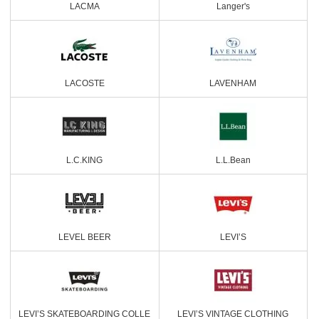
LACMA
Langer's
LACOSTE
LAVENHAM
L.C.KING
L.L.Bean
LEVEL BEER
LEVI’S
LEVI’S SKATEBOARDING COLLE
LEVI’S VINTAGE CLOTHING