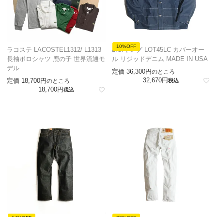
10%OFF
ラコステ LACOSTEL1312/ L1313
L.C.キング LOT45LC カバーオー
長袖ポロシャツ 鹿の子 世界流通モ
ル リジッドデニム MADE IN USA
デル
定価
36,300
のところ
32,670
定価
18,700
のところ
税込
18,700
税込