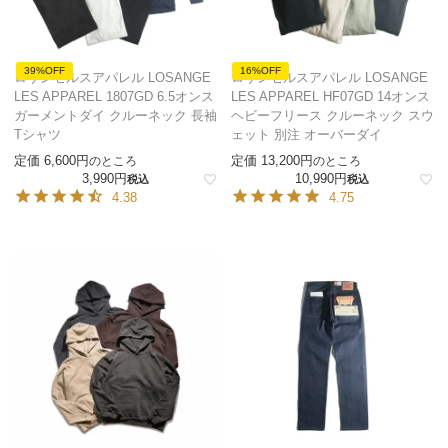
39%OFF
16%OFF
ロサンゼルスアパレル LOSANGE
ロサンゼルスアパレル LOSANGE
LES APPAREL 1807GD 6.5オンス
LES APPAREL HF07GD 14オンス
ガーメントダイ クルーネック 長袖
ヘビーフリース クルーネック スウ
Tシャツ
ェット 別注 オーバーダイ
定価
6,600
定価
13,200
のところ
のところ
3,990
10,990
税込
税込
4.38
4.75