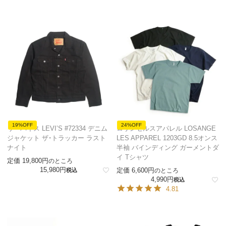
19%OFF
24%OFF
リーバイス LEVI’S #72334 デニム
ロサンゼルスアパレル LOSANGE
ジャケット ザ・トラッカー ラスト
LES APPAREL 1203GD 8.5オンス
ナイト
半袖 バインディング ガーメントダ
イ Tシャツ
定価
19,800
のところ
15,980
定価
6,600
税込
のところ
4,990
税込
4.81