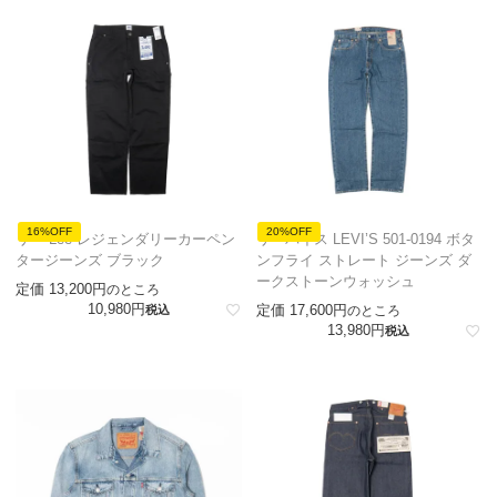
16%OFF
20%OFF
リー Lee レジェンダリーカーペン
リーバイス LEVI’S 501-0194 ボタ
タージーンズ ブラック
ンフライ ストレート ジーンズ ダ
ークストーンウォッシュ
定価
13,200
のところ
10,980
定価
17,600
税込
のところ
13,980
税込