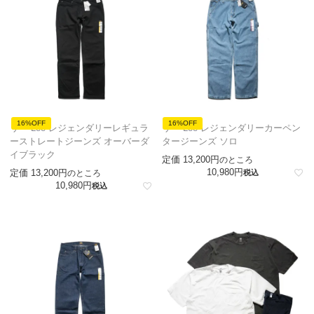
16%OFF
16%OFF
リー Lee レジェンダリーレギュラ
リー Lee レジェンダリーカーペン
ーストレートジーンズ オーバーダ
タージーンズ ソロ
イブラック
定価
13,200
のところ
10,980
定価
13,200
のところ
税込
10,980
税込