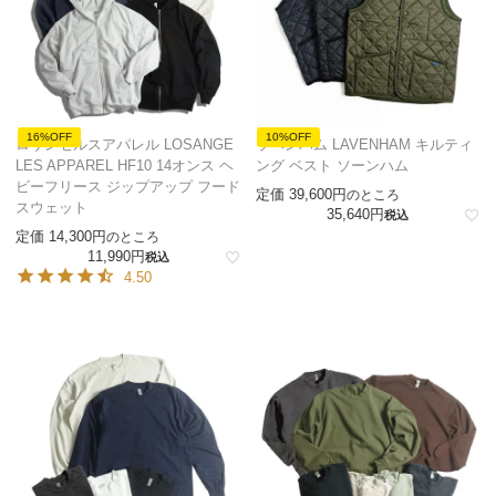
16%OFF
10%OFF
ロサンゼルスアパレル LOSANGE
ラベンハム LAVENHAM キルティ
LES APPAREL HF10 14オンス ヘ
ング ベスト ソーンハム
ビーフリース ジップアップ フード
定価
39,600
のところ
スウェット
35,640
税込
定価
14,300
のところ
11,990
税込
4.50