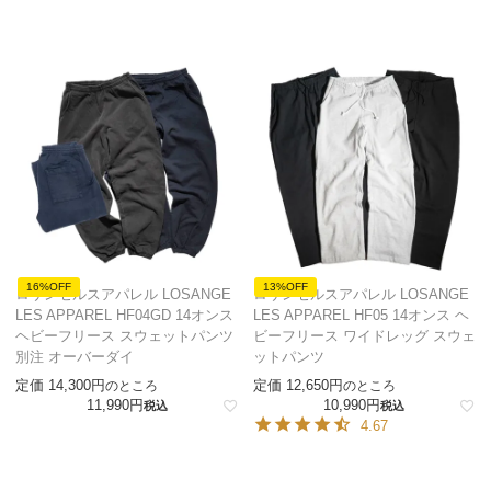
16%OFF
13%OFF
ロサンゼルスアパレル LOSANGE
ロサンゼルスアパレル LOSANGE
LES APPAREL HF04GD 14オンス
LES APPAREL HF05 14オンス ヘ
ヘビーフリース スウェットパンツ
ビーフリース ワイドレッグ スウェ
別注 オーバーダイ
ットパンツ
定価
14,300
定価
12,650
のところ
のところ
11,990
10,990
税込
税込
4.67