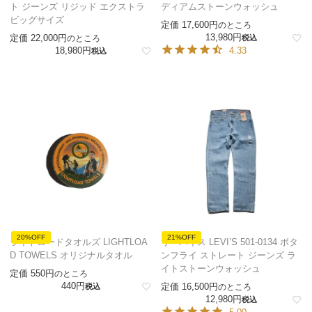
ト ジーンズ リジッド エクストラ
ディアムストーンウォッシュ
ビッグサイズ
定価
17,600
のところ
13,980
定価
22,000
のところ
税込
18,980
4.33
税込
20%OFF
21%OFF
ライトロードタオルズ LIGHTLOA
リーバイス LEVI’S 501-0134 ボタ
D TOWELS オリジナルタオル
ンフライ ストレート ジーンズ ラ
イトストーンウォッシュ
定価
550
のところ
440
定価
16,500
税込
のところ
12,980
税込