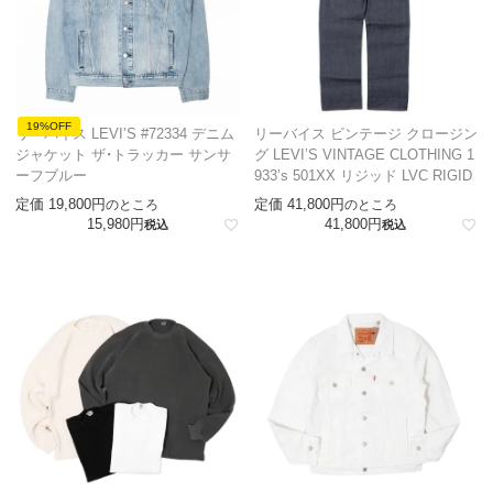
19%OFF
リーバイス LEVI’S #72334 デニム
リーバイス ビンテージ クロージン
ジャケット ザ・トラッカー サンサ
グ LEVI’S VINTAGE CLOTHING 1
ーフブルー
933’s 501XX リジッド LVC RIGID
定価
19,800
定価
41,800
のところ
のところ
15,980
41,800
税込
税込