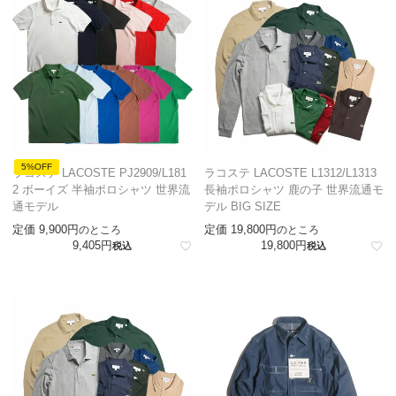
5%OFF
ラコステ LACOSTE PJ2909/L181
ラコステ LACOSTE L1312/L1313
2 ボーイズ 半袖ポロシャツ 世界流
長袖ポロシャツ 鹿の子 世界流通モ
通モデル
デル BIG SIZE
定価
9,900
定価
19,800
のところ
のところ
9,405
19,800
税込
税込