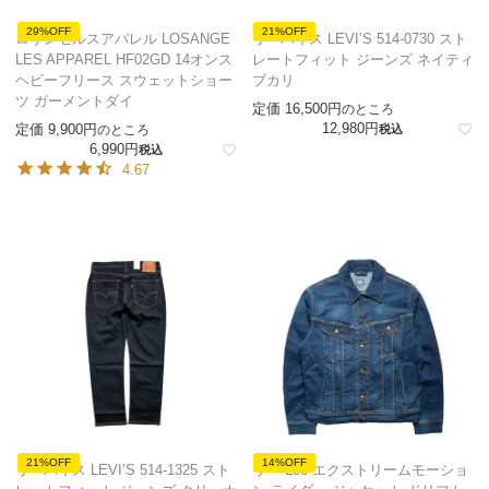
29%OFF
21%OFF
ロサンゼルスアパレル LOSANGE
リーバイス LEVI’S 514-0730 スト
LES APPAREL HF02GD 14オンス
レートフィット ジーンズ ネイティ
ヘビーフリース スウェットショー
ブカリ
ツ ガーメントダイ
定価
16,500
のところ
12,980
定価
9,900
のところ
税込
6,990
税込
4.67
21%OFF
14%OFF
リーバイス LEVI’S 514-1325 スト
リー Lee エクストリームモーショ