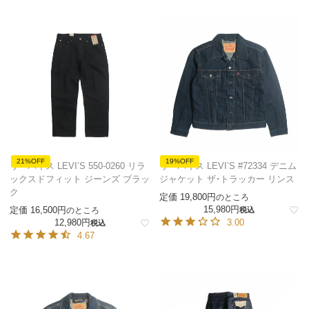
21%OFF
19%OFF
リーバイス LEVI’S 550-0260 リラ
リーバイス LEVI’S #72334 デニム
ックスドフィット ジーンズ ブラッ
ジャケット ザ・トラッカー リンス
ク
定価
19,800
のところ
15,980
定価
16,500
のところ
税込
12,980
3.00
税込
4.67