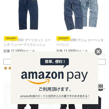
29%OFF
28%OFF
リー Lee #202 ブーツカット ジー
リー Lee #288 デニム カーペンタ
ンズ ペッパープリウォッシュ
ーパンツ
定価
12,100
定価
13,200
のところ
のところ
8,490
9,490
税込
税込
在庫切れ
在庫切れ
5.00
5.00