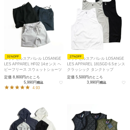
31%OFF
27%OFF
ロサンゼルスアパレル LOSANGE
ロサンゼルスアパレル LOSANGE
LES APPAREL HF02 14オンス ヘ
LES APPAREL 1815GD 6.5オンス
ビーフリース スウェットショーツ
クラッシック タンクトップ
定価
8,800
定価
5,500
のところ
のところ
5,990
3,990
税込
税込
4.93