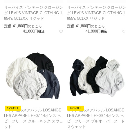
リーバイス ビンテージ クロージン
リーバイス ビンテージ クロージン
グ LEVI’S VINTAGE CLOTHING 1
グ LEVI’S VINTAGE CLOTHING 1
954’s 501ZXX リジッド
955’s 501XX リジッド
定価
41,800
定価
41,800
のところ
のところ
41,800
41,800
税込
税込
17%OFF
16%OFF
ロサンゼルスアパレル LOSANGE
ロサンゼルスアパレル LOSANGE
LES APPAREL HF07 14オンス ヘ
LES APPAREL HF09 14オンス ヘ
ビーフリース クルーネック スウェ
ビーフリース プルオーバーフード
ット
スウェット