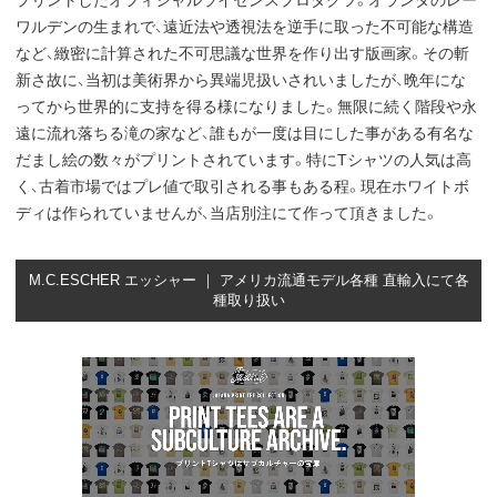
プリントしたオフィシャルライセンスプロダクツ。オランダのレー
ワルデンの生まれで、遠近法や透視法を逆手に取った不可能な構造
など、緻密に計算された不可思議な世界を作り出す版画家。その斬
新さ故に、当初は美術界から異端児扱いされいましたが、晩年にな
ってから世界的に支持を得る様になりました。無限に続く階段や永
遠に流れ落ちる滝の家など、誰もが一度は目にした事がある有名な
だまし絵の数々がプリントされています。特にTシャツの人気は高
く、古着市場ではプレ値で取引される事もある程。現在ホワイトボ
ディは作られていませんが、当店別注にて作って頂きました。
M.C.ESCHER エッシャー ｜ アメリカ流通モデル各種 直輸入にて各
種取り扱い