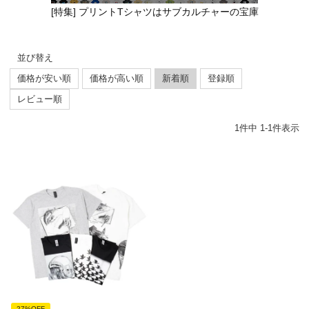
[特集] プリントTシャツはサブカルチャーの宝庫
並び替え
価格が安い順
価格が高い順
新着順
登録順
レビュー順
1
件中
1
-
1
件表示
27%OFF