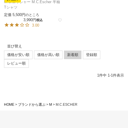
M.C.エッシャー M.C.Escher 半袖
Tシャツ
定価
5,500
のところ
3,990
税込
3.00
並び替え
価格が安い順
価格が高い順
新着順
登録順
レビュー順
1
件中
1
-
1
件表示
HOME
ブランドから選ぶ
M
M.C.ESCHER