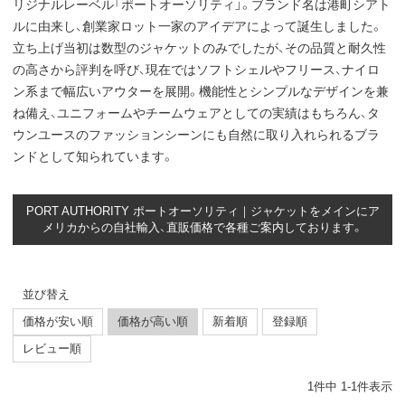
リジナルレーベル「ポートオーソリティ」。ブランド名は港町シアト
ルに由来し、創業家ロット一家のアイデアによって誕生しました。
立ち上げ当初は数型のジャケットのみでしたが、その品質と耐久性
の高さから評判を呼び、現在ではソフトシェルやフリース、ナイロ
ン系まで幅広いアウターを展開。機能性とシンプルなデザインを兼
ね備え、ユニフォームやチームウェアとしての実績はもちろん、タ
ウンユースのファッションシーンにも自然に取り入れられるブラ
ンドとして知られています。
PORT AUTHORITY ポートオーソリティ｜ジャケットをメインにア
メリカからの自社輸入、直販価格で各種ご案内しております。
並び替え
価格が安い順
価格が高い順
新着順
登録順
レビュー順
1
件中
1
-
1
件表示