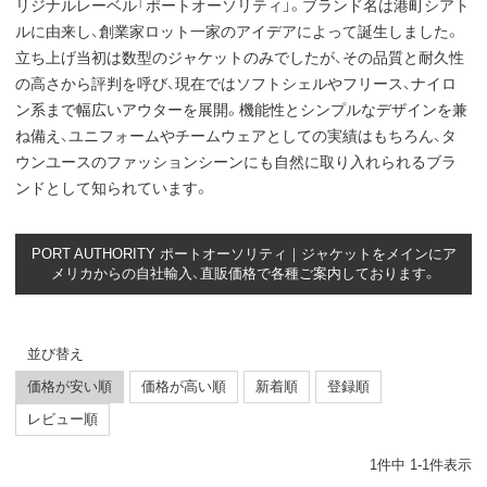
リジナルレーベル「ポートオーソリティ」。ブランド名は港町シアト
ルに由来し、創業家ロット一家のアイデアによって誕生しました。
立ち上げ当初は数型のジャケットのみでしたが、その品質と耐久性
の高さから評判を呼び、現在ではソフトシェルやフリース、ナイロ
ン系まで幅広いアウターを展開。機能性とシンプルなデザインを兼
ね備え、ユニフォームやチームウェアとしての実績はもちろん、タ
ウンユースのファッションシーンにも自然に取り入れられるブラ
ンドとして知られています。
PORT AUTHORITY ポートオーソリティ｜ジャケットをメインにア
メリカからの自社輸入、直販価格で各種ご案内しております。
並び替え
価格が安い順
価格が高い順
新着順
登録順
レビュー順
1
件中
1
-
1
件表示