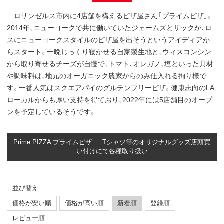
ロサンゼルス市内に4店舗を構えるピザ屋さん「プライムピザ」。
2014年、ニューヨークで共に働いていたジェームズとザックが、ロ
スにニューヨークスタイルのピザ屋を出そうというアイディアか
らスタート。一晩じっくり寝かせる自家製生地と、ウィスコンシン
から取り寄せるチーズが自慢で、トマト、オレガノ、塩といった具材
や調味料は、地元のオーガニック農家からのみ仕入れる拘り様で
す。一番人気はスクエアパイのグルテンフリーピザ。健康志向のLA
ローカルからも厚い支持を得ており、2022年には5店舗目のオープ
ンを予定しているそうです。
Prime PIZZA プライムピザ ｜ Tシャツ等のオリジナルグッズ店頭買
い付けにて各種取り扱い
並び替え
価格が安い順
価格が高い順
新着順
登録順
レビュー順