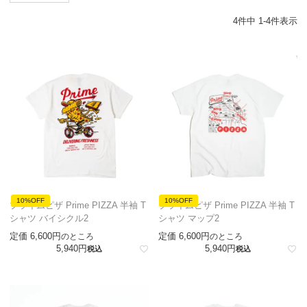
4
件中
1
-
4
件表示
10%OFF
10%OFF
プライムピザ Prime PIZZA 半袖 T
プライムピザ Prime PIZZA 半袖 T
シャツ バイシクル2
シャツ マップ2
定価
6,600
定価
6,600
のところ
のところ
5,940
5,940
税込
税込