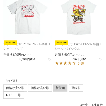
10%OFF
10%OFF
プライムピザ Prime PIZZA 半袖 T
プライムピザ Prime PIZZA 半袖 T
シャツ マップ
シャツ バイシクル
定価
6,600
定価
6,600
のところ
のところ
5,940
5,940
税込
税込
3.50
並び替え
価格が安い順
価格が高い順
新着順
登録順
レビュー順
4
件中
1
-
4
件表示