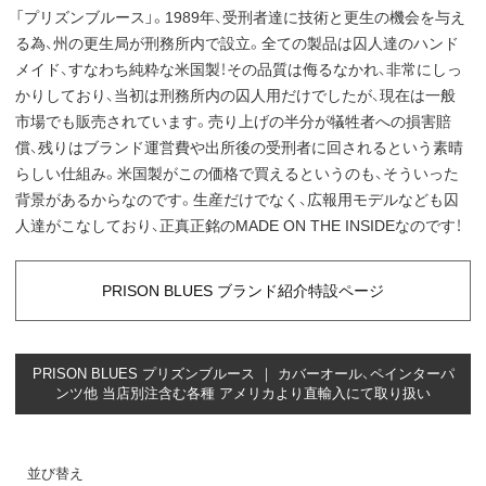
「プリズンブルース」。1989年、受刑者達に技術と更生の機会を与え
る為、州の更生局が刑務所内で設立。全ての製品は囚人達のハンド
メイド、すなわち純粋な米国製！その品質は侮るなかれ、非常にしっ
かりしており、当初は刑務所内の囚人用だけでしたが、現在は一般
市場でも販売されています。売り上げの半分が犠牲者への損害賠
償、残りはブランド運営費や出所後の受刑者に回されるという素晴
らしい仕組み。米国製がこの価格で買えるというのも、そういった
背景があるからなのです。生産だけでなく、広報用モデルなども囚
人達がこなしており、正真正銘のMADE ON THE INSIDEなのです！
PRISON BLUES ブランド紹介特設ページ
PRISON BLUES プリズンブルース ｜ カバーオール、ペインターパ
ンツ他 当店別注含む各種 アメリカより直輸入にて取り扱い
並び替え