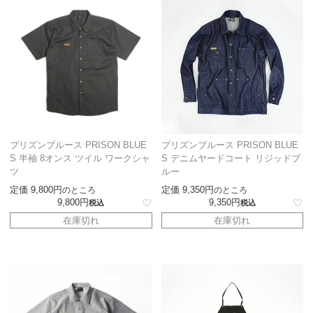
プリズンブルース PRISON BLUE
プリズンブルース PRISON BLUE
S 半袖 8オンス ツイル ワークシャ
S デニムヤードコート リジッドブ
ツ
ルー
定価
9,800
定価
9,350
のところ
のところ
9,800
9,350
税込
税込
在庫切れ
在庫切れ