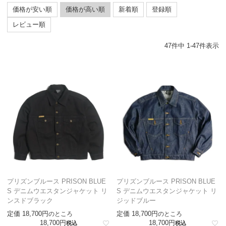
価格が安い順
価格が高い順
新着順
登録順
レビュー順
47
件中
1
-
47
件表示
プリズンブルース PRISON BLUE
プリズンブルース PRISON BLUE
S デニムウエスタンジャケット リ
S デニムウエスタンジャケット リ
ンスドブラック
ジッドブルー
定価
18,700
定価
18,700
のところ
のところ
18,700
18,700
税込
税込