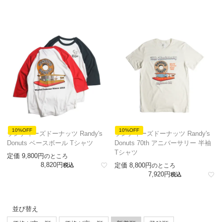
10%OFF
10%OFF
ランディーズドーナッツ Randy's
ランディーズドーナッツ Randy's
Donuts ベースボール Tシャツ
Donuts 70th アニバーサリー 半袖
Tシャツ
定価
9,800
のところ
8,820
定価
8,800
税込
のところ
7,920
税込
並び替え