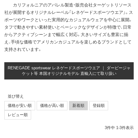
カリフォルニアのアパレル製造・販売会社ターゲットリソース
社が展開するオリジナルレーベル「レネゲードスポーツウエア」。ス
ポーツやワークといった実用的なカジュアルウェアを中心に展開。
タフで動きやすい素材使いとベーシックなデザインが特徴で、日常
からアクティブシーンまで幅広く対応。大きいサイズも豊富に揃
え、手頃な価格でアメリカンカジュアルを楽しめるブランドとして
支持されています。
RENEGADE sportswear レネゲードスポーツウエア ｜ ダービージャ
ケット等 本国オリジナルモデル 直輸入にて取り扱い
並び替え
価格が安い順
価格が高い順
新着順
登録順
レビュー順
3
件中
1
-
3
件表示