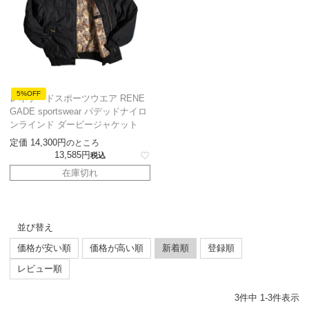
5%OFF
レネゲードスポーツウエア RENE
GADE sportswear パデッドナイロ
ンラインド ダービージャケット
定価
14,300
のところ
13,585
税込
在庫切れ
並び替え
価格が安い順
価格が高い順
新着順
登録順
レビュー順
3
件中
1
-
3
件表示