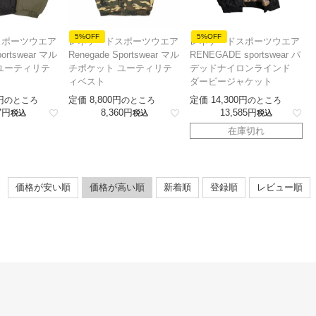
5%OFF
5%OFF
スポーツウエア
レネゲードスポーツウエア
レネゲードスポーツウエア
portswear マル
Renegade Sportswear マル
RENEGADE sportswear パ
ユーティリテ
チポケット ユーティリテ
デッドナイロンラインド
ィベスト
ダービージャケット
定価
8,800
定価
14,300
のところ
のところ
のところ
7
8,360
13,585
税込
税込
税込
在庫切れ
価格が安い順
価格が高い順
新着順
登録順
レビュー順