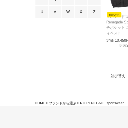
U
V
W
X
Z
5%OFF
レネゲード
Renegade S
チポケット 
ィベスト
定価
10,450
9,92
並び替え
HOME
ブランドから選ぶ
R
RENEGADE sportswear