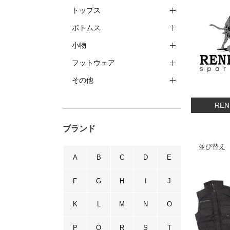
トップス
ボトムス
小物
フットウェア
その他
RE
ブランド
並び替え
A
B
C
D
E
F
G
H
I
J
K
L
M
N
O
P
Q
R
S
T