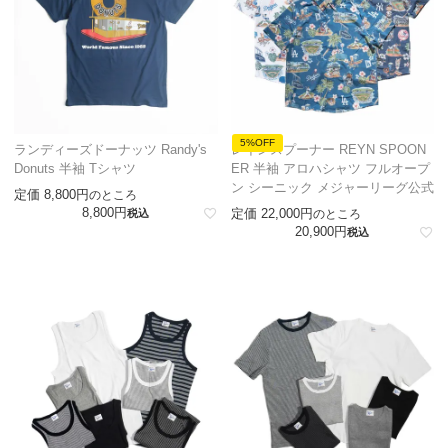
5%OFF
ランディーズドーナッツ Randy's
レインスプーナー REYN SPOON
Donuts 半袖 Tシャツ
ER 半袖 アロハシャツ フルオープ
ン シーニック メジャーリーグ公式
定価
8,800
のところ
8,800
定価
22,000
税込
のところ
20,900
税込