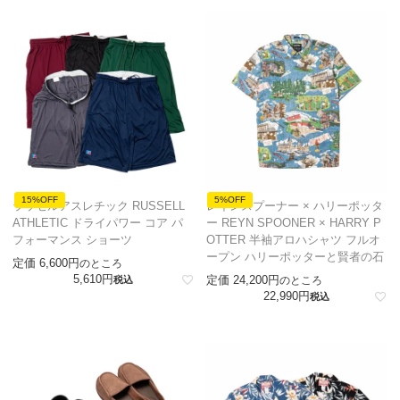
15%OFF
5%OFF
ラッセルアスレチック RUSSELL
レインスプーナー × ハリーポッタ
ATHLETIC ドライパワー コア パ
ー REYN SPOONER × HARRY P
フォーマンス ショーツ
OTTER 半袖アロハシャツ フルオ
ープン ハリーポッターと賢者の石
定価
6,600
のところ
5,610
定価
24,200
税込
のところ
22,990
税込