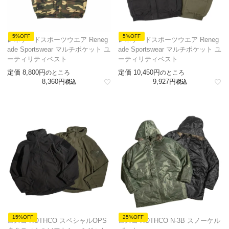
5%OFF
5%OFF
レネゲードスポーツウエア Reneg
レネゲードスポーツウエア Reneg
ade Sportswear マルチポケット ユ
ade Sportswear マルチポケット ユ
ーティリティベスト
ーティリティベスト
定価
8,800
定価
10,450
のところ
のところ
8,360
9,927
税込
税込
15%OFF
25%OFF
ロスコ ROTHCO スペシャルOPS
ロスコ ROTHCO N-3B スノーケル