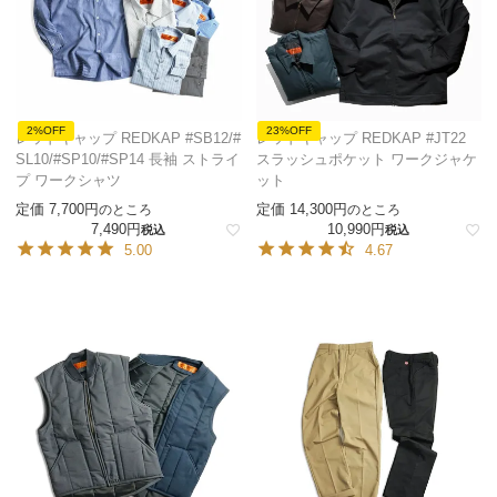
2%OFF
23%OFF
レッドキャップ REDKAP #SB12/#
レッドキャップ REDKAP #JT22
SL10/#SP10/#SP14 長袖 ストライ
スラッシュポケット ワークジャケ
プ ワークシャツ
ット
定価
7,700
定価
14,300
のところ
のところ
7,490
10,990
税込
税込
5.00
4.67