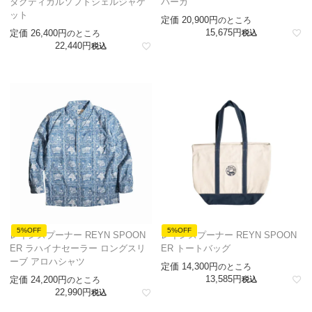
タクティカルソフトシェルジャケ
パーカ
ット
定価
20,900
のところ
15,675
定価
26,400
のところ
税込
22,440
税込
5%OFF
5%OFF
レインスプーナー REYN SPOON
レインスプーナー REYN SPOON
ER ラハイナセーラー ロングスリ
ER トートバッグ
ーブ アロハシャツ
定価
14,300
のところ
13,585
定価
24,200
のところ
税込
22,990
税込