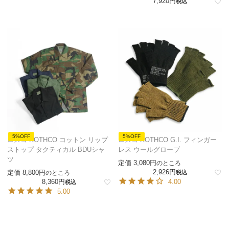
7,920
税込
5%OFF
5%OFF
ロスコ ROTHCO コットン リップ
ロスコ ROTHCO G.I. フィンガー
ストップ タクティカル BDUシャ
レス ウールグローブ
ツ
定価
3,080
のところ
2,926
定価
8,800
のところ
税込
8,360
4.00
税込
5.00