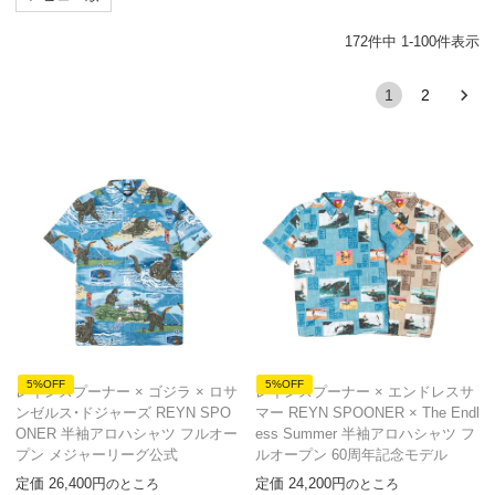
172
件中
1
-
100
件表示
1
2
5%OFF
5%OFF
レインスプーナー × ゴジラ × ロサ
レインスプーナー × エンドレスサ
ンゼルス・ドジャーズ REYN SPO
マー REYN SPOONER × The Endl
ONER 半袖アロハシャツ フルオー
ess Summer 半袖アロハシャツ フ
プン メジャーリーグ公式
ルオープン 60周年記念モデル
定価
26,400
定価
24,200
のところ
のところ