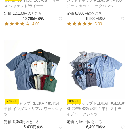
ロスコ ROTHCO ECWCS フリー
レッドキャップ REDKAP #PT50
ス ジャケット/ライナー
ジーン カット ワークパンツ
定価
12,100
定価
8,800
のところ
のところ
10,285
8,800
税込
税込
4.00
5.00
9%OFF
9%OFF
レッドキャップ REDKAP #SP24
レッドキャップ REDKAP #SL20/#
半袖 インダストリアル ワークシャ
SP20/#SB22/#SP24 半袖 ストラ
ツ
イプ ワークシャツ
定価
6,050
定価
7,150
のところ
のところ
5,490
6,490
税込
税込