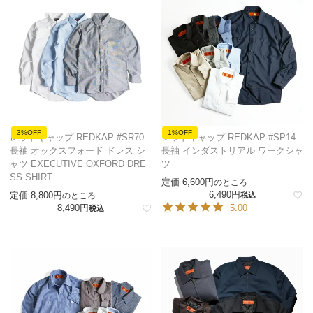
3%OFF
1%OFF
レッドキャップ REDKAP #SR70
レッドキャップ REDKAP #SP14
長袖 オックスフォード ドレス シ
長袖 インダストリアル ワークシャ
ャツ EXECUTIVE OXFORD DRE
ツ
SS SHIRT
定価
6,600
のところ
6,490
定価
8,800
のところ
税込
8,490
5.00
税込