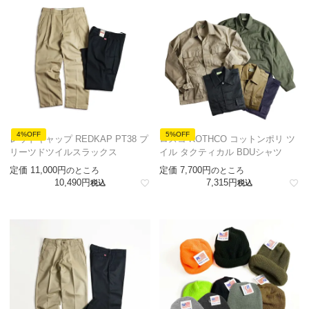
4%OFF
5%OFF
レッドキャップ REDKAP PT38 プ
ロスコ ROTHCO コットンポリ ツ
リーツドツイルスラックス
イル タクティカル BDUシャツ
定価
11,000
定価
7,700
のところ
のところ
10,490
7,315
税込
税込