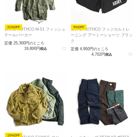
21%OFF
5%OFF
ロスコ ROTHCO M-51 フィッシュ
ロスコ ROTHCO フィジカルトレ
テールパーカー
ーニング アーミーショーツ ブラッ
ク
定価
25,300
のところ
19,800
定価
4,950
税込
のところ
4,702
税込
15%OFF