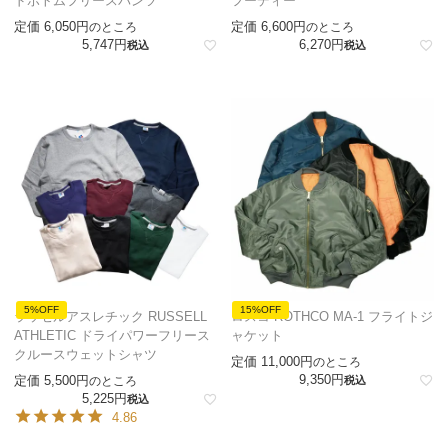
ドボトムフリースパンツ
フーディー
定価
6,050
定価
6,600
のところ
のところ
5,747
6,270
税込
税込
5%OFF
15%OFF
ラッセルアスレチック RUSSELL
ロスコ ROTHCO MA-1 フライトジ
ATHLETIC ドライパワーフリース
ャケット
クルースウェットシャツ
定価
11,000
のところ
9,350
定価
5,500
のところ
税込
5,225
税込
4.86