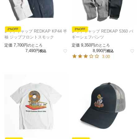
2%OFF
3%OFF
レッドキャップ REDKAP KP44 半
レッドキャップ REDKAP 5360 バ
袖 ジップフロントスモック
ギーシェフパンツ
定価
7,700
定価
9,350
のところ
のところ
7,490
8,990
税込
税込
3.00