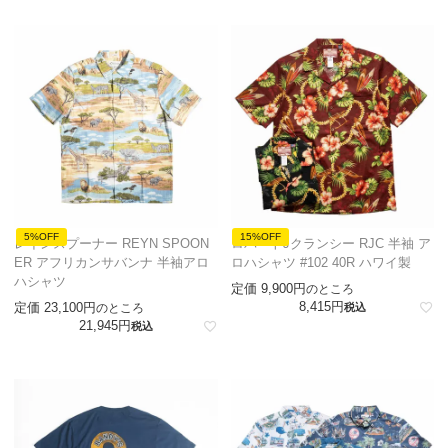
5%OFF
15%OFF
レインスプーナー REYN SPOON
ロバートJクランシー RJC 半袖 ア
ER アフリカンサバンナ 半袖アロ
ロハシャツ #102 40R ハワイ製
ハシャツ
定価
9,900
のところ
8,415
定価
23,100
のところ
税込
21,945
税込