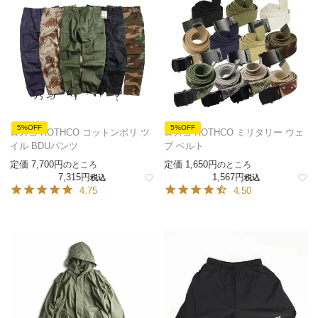
5%OFF
5%OFF
ロスコ ROTHCO コットンポリ ツ
ロスコ ROTHCO ミリタリー ウェ
イル BDUパンツ
ブ ベルト
定価
7,700
定価
1,650
のところ
のところ
7,315
1,567
税込
税込
4.75
4.50