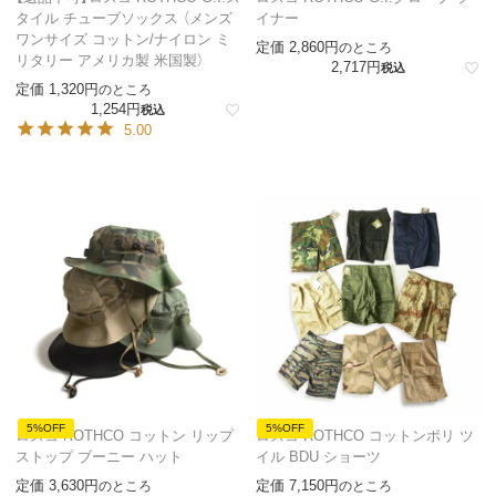
タイル チューブソックス （メンズ
イナー
ワンサイズ コットン/ナイロン ミ
定価
2,860
のところ
リタリー アメリカ製 米国製）
2,717
税込
定価
1,320
のところ
1,254
税込
5.00
5%OFF
5%OFF
ロスコ ROTHCO コットン リップ
ロスコ ROTHCO コットンポリ ツ
ストップ ブーニー ハット
イル BDU ショーツ
定価
3,630
定価
7,150
のところ
のところ