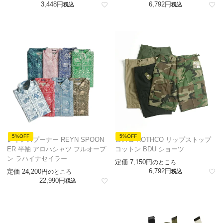
3,448
6,792
税込
税込
5%OFF
5%OFF
レインスプーナー REYN SPOON
ロスコ ROTHCO リップストップ
ER 半袖 アロハシャツ フルオープ
コットン BDU ショーツ
ン ラハイナセイラー
定価
7,150
のところ
6,792
定価
24,200
のところ
税込
22,990
税込