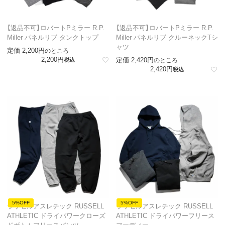
【返品不可】ロバートPミラー R.P.
【返品不可】ロバートPミラー R.P.
Miller パネルリブ タンクトップ
Miller パネルリブ クルーネックTシ
ャツ
定価
2,200
のところ
2,200
定価
2,420
税込
のところ
2,420
税込
5%OFF
5%OFF
ラッセルアスレチック RUSSELL
ラッセルアスレチック RUSSELL
ATHLETIC ドライパワークローズ
ATHLETIC ドライパワーフリース