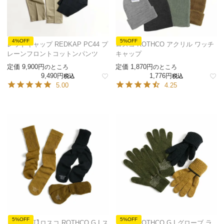
4%OFF
5%OFF
レッドキャップ REDKAP PC44 プ
ロスコ ROTHCO アクリル ワッチ
レーンフロントコットンパンツ
キャップ
定価
9,900
定価
1,870
のところ
のところ
9,490
1,776
税込
税込
5.00
4.25
5%OFF
5%OFF
【返品不可】ロスコ ROTHCO G.I.ス
ロスコ ROTHCO G.I.グローブ ラ