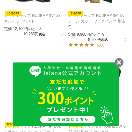
15%OFF
9%OFF
レッドキャップ REDKAP #VT22
レッドキャップ REDKAP #PT50
キルテッドベスト
ジーン カット ワークパンツ 別注
色
定価
12,100
のところ
10,285
定価
9,900
税込
のところ
8,990
税込
5.00
9%OFF
9%OFF
レッドキャップ REDKAP #PD52
レインボーサンダル RAINBOW S
クラッシックリジッドジーン
ANDALS ザ モカシュー