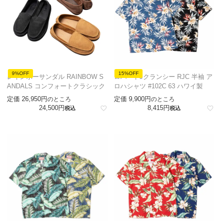
9%OFF
15%OFF
レインボーサンダル RAINBOW S
ロバートJクランシー RJC 半袖 ア
ANDALS コンフォートクラシック
ロハシャツ #102C 63 ハワイ製
定価
26,950
定価
9,900
のところ
のところ
24,500
8,415
税込
税込