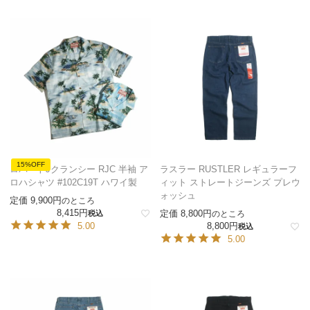
15%OFF
ロバートJクランシー RJC 半袖 ア
ラスラー RUSTLER レギュラーフ
ロハシャツ #102C19T ハワイ製
ィット ストレートジーンズ プレウ
ォッシュ
定価
9,900
のところ
8,415
定価
8,800
税込
のところ
5.00
8,800
税込
5.00