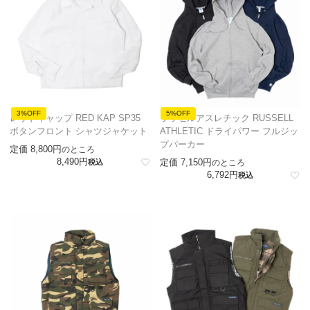
3%OFF
5%OFF
レッドキャップ RED KAP SP35
ラッセルアスレチック RUSSELL
ボタンフロント シャツジャケット
ATHLETIC ドライパワー フルジッ
プパーカー
定価
8,800
のところ
8,490
定価
7,150
税込
のところ
6,792
税込