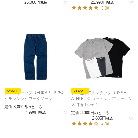
25,080
22,990
税込
税込
5.00
9%OFF
15%OFF
レッドキャップ REDKAP #PD54
ラッセルアスレチック RUSSELL
クラッシックワークジーン
ATHLETIC コットン パフォーマン
ス 半袖Tシャツ
定価
8,800
のところ
7,990
定価
3,300
税込
のところ
2,805
税込
4.00