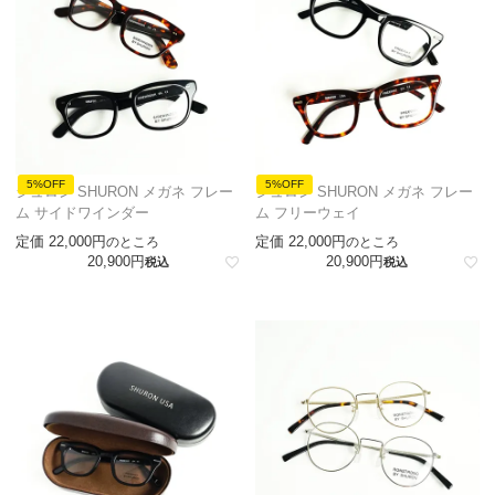
5%OFF
5%OFF
シュロン SHURON メガネ フレー
シュロン SHURON メガネ フレー
ム サイドワインダー
ム フリーウェイ
定価
22,000
定価
22,000
のところ
のところ
20,900
20,900
税込
税込