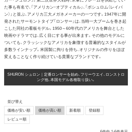
カー「シュロン」。第二次世界大戦時、米軍にフレームを供給してい
た事も有名で、「アメリカン・オプティカル」、「ボシュロム（レイバ
ン）」と並ぶ、アメリカ三大メガネメーカーの一つです。1947年に開
発されたサーモントタイプ「ロンサー」は、当時一大ブームを巻き起
こした同社の看板モデル。1950～60年代のアメリカを舞台とした
映画やドラマでは、広く目にする事が出来ます。その他のモデルに
ついても、クラッシックなアメリカを象徴する普遍的なスタイルが
多数ラインナップ。米国製に拘りを持ち、オリジナルの作りをほぼ
変えることなく作り続けている貴重なブランドです。
SHURON シュロン｜定番ロンサーを始め、フリーウエイ、ロンストロ
ング他、本国モデル各種取り扱い。
並び替え
価格が安い順
価格が高い順
新着順
登録順
レビュー順
6
件中
1
-
6
件表示