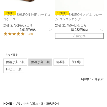
5%OFF
15%OFF
シュロン SHURON 純正 ハードロ
シュロン SHURON メガネ フレー
ゴケース
ム ロンストロング
定価
2,750
定価
21,450
のところ
のところ
2,612
18,232
税込
税込
5.00
在庫切れ
並び替え
価格が安い順
価格が高い順
新着順
登録順
レビュー順
6
件中
1
-
6
件表示
HOME
ブランドから選ぶ
S
SHURON