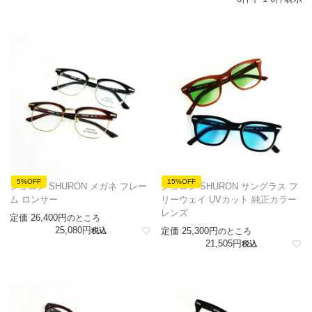
5%OFF
15%OFF
シュロン SHURON メガネ フレー
シュロン SHURON サングラス フ
ム ロンサー
リーウェイ UVカット 純正カラー
レンズ
定価
26,400
のところ
25,080
定価
25,300
税込
のところ
21,505
税込