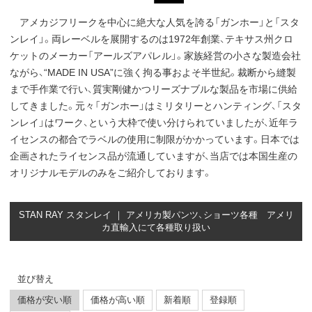
アメカジフリークを中心に絶大な人気を誇る「ガンホー」と「スタ
ンレイ」。両レーベルを展開するのは1972年創業、テキサス州クロ
ケットのメーカー「アールズアパレル」。家族経営の小さな製造会社
ながら、“MADE IN USA”に強く拘る事およそ半世紀。裁断から縫製
まで手作業で行い、質実剛健かつリーズナブルな製品を市場に供給
してきました。元々「ガンホー」はミリタリーとハンティング、「スタ
ンレイ」はワーク、という大枠で使い分けられていましたが、近年ラ
イセンスの都合でラベルの使用に制限がかかっています。日本では
企画されたライセンス品が流通していますが、当店では本国生産の
オリジナルモデルのみをご紹介しております。
STAN RAY スタンレイ ｜ アメリカ製パンツ、ショーツ各種 アメリ
カ直輸入にて各種取り扱い
並び替え
価格が安い順
価格が高い順
新着順
登録順