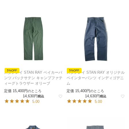
5%OFF
5%OFF
スタンレイ STAN RAY ベイカーパ
スタンレイ STAN RAY オリジナル
ンツ バックサテン キャンプファテ
ペインターパンツ インディゴデニ
ィーグトラウザー オリーブ
ム
定価
15,400
定価
15,400
のところ
のところ
14,630
14,630
税込
税込
5.00
5.00