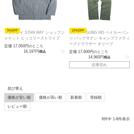
5%OFF
15%OFF
スタンレイ STAN RAY ショップジ
ガンホー GUNG HO ベイカーパン
ャケット ヒッコリーストライプ
ツ バックサテン キャンプファティ
ーグトラウザー オリーブ
定価
17,050
のところ
16,197
定価
17,600
税込
のところ
14,960
税込
在庫切れ
並び替え
価格が安い順
価格が高い順
新着順
登録順
レビュー順
8
件中
1
-
8
件表示