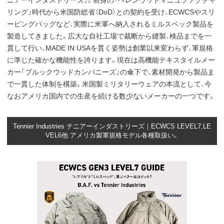
ニアーインダストリーズ」。前身の「ヘレンウッドマニュファクチャ
リング」時代から米国防総省（DoD）との契約を受け、ECWCSやスリ
ーピングバッグなど、実際に米軍へ納入されるミルスペック製品を
製造してきました。広大な自社工場で裁断から縫製、検品までを一
貫して行い、MADE IN USAを貫く姿勢は創業以来変わらず、軍規格
に準じた確かな機能性を誇ります。現在は高機能テキスタイルメー
カー「ブルックウッドカンパニーズ」の傘下で、素材開発から製品ま
で一貫した体制を構築。米国製ミリタリーウェアの本流として、今
なおアメリカ国内での生産を続ける数少ないメーカーの一つです。
Tennier Industries テニアーインダストリーズ｜ECWCS LEVEL7,LE
VEL6他 アメリカ製軍規格モデル各種取扱い。