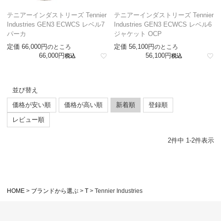
テニアーインダストリーズ Tennier
テニアーインダストリーズ Tennier
Industries GEN3 ECWCS レベル7
Industries GEN3 ECWCS レベル6
パーカ
ジャケット OCP
定価
66,000
定価
56,100
のところ
のところ
66,000
56,100
税込
税込
並び替え
価格が安い順
価格が高い順
新着順
登録順
レビュー順
2
件中
1
-
2
件表示
HOME
ブランドから選ぶ
T
Tennier Industries