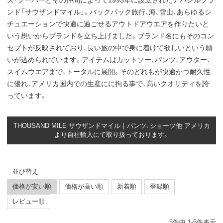
ス・フーバーとその仲間によって1993年に設立されたアパレルブラ
ンド「サウザンドマイル」。バックパック旅行、海、雪山、あらゆるシ
チュエーションで快適に過ごせるアウトドアウエアを作りたいと
いう想いからブランドを立ち上げました。ブランド名にもそのコン
セプトが反映されており、長い旅の中で身に着けて欲しいという願
いが込められています。アイテムはカットソー、パンツ、アウター、
スイムウエアまで、トータルに展開。そのどれもが快適かつ耐久性
に優れ、アメリカ国内での生産にに拘る事で、高いクオリティを誇
っています。
THOUSAND MILE サウザンドマイル｜パンツ、ショーツ他 アメリカ
より自社輸入にて取り扱っております。
並び替え
価格が安い順
価格が高い順
新着順
登録順
レビュー順
5
件中
1
-
5
件表示