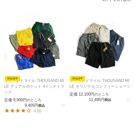
5%OFF
5%OFF
サウザンドマイル THOUSAND MI
サウザンドマイル THOUSAND MI
LE デュアルポケット 4インチトラ
LE オリジナルコンフィーショーツ
ンク
定価
12,100
のところ
11,495
定価
9,900
のところ
税込
9,405
税込
4.00