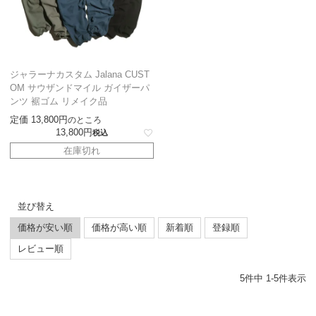
ジャラーナカスタム Jalana CUST
OM サウザンドマイル ガイザーパ
ンツ 裾ゴム リメイク品
定価
13,800
のところ
13,800
税込
在庫切れ
並び替え
価格が安い順
価格が高い順
新着順
登録順
レビュー順
5
件中
1
-
5
件表示