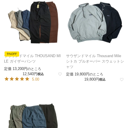
5%OFF
サウザンドマイル THOUSAND MI
サウザンドマイル Thousand Mile
LE ガイザーパンツ
シトカ プルオーバー スウェットシ
ャツ
定価
13,200
のところ
12,540
定価
19,800
税込
のところ
5.00
19,800
税込