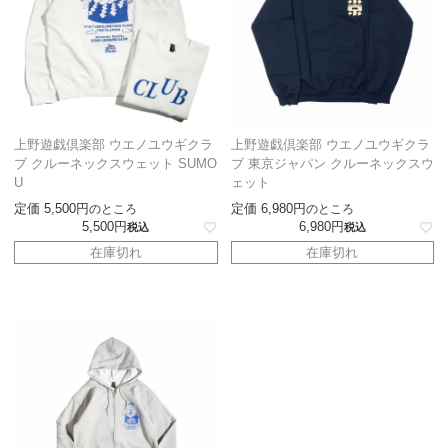
上野遊戯倶楽部 ウエノユウギクラ
上野遊戯倶楽部 ウエノユウギクラ
ブ クルーネックスウェット SUMO
ブ 東京ジャパン クルーネックスウ
U
ェット
定価
5,500
定価
6,980
のところ
のところ
5,500
6,980
税込
税込
在庫切れ
在庫切れ