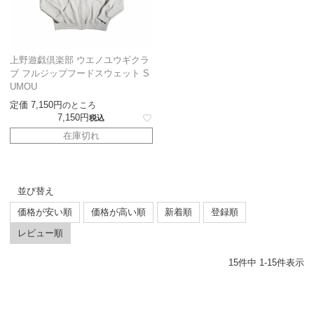
上野遊戯倶楽部 ウエノユウギクラ
ブ フルジップフードスウェット S
UMOU
定価
7,150
のところ
7,150
税込
在庫切れ
並び替え
価格が安い順
価格が高い順
新着順
登録順
レビュー順
15
件中
1
-
15
件表示