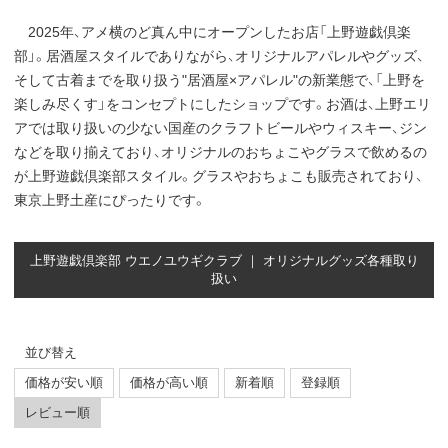
2025年、アメ横のど真ん中にオープンしたお店「上野遊戯倶楽
部」。居酒屋スタイルでありながら、オリジナルアパレルやグッズ、
そして古着までを取り扱う"居酒屋×アパレル"の新業態で、「上野を
楽しみ尽くす」をコンセプトにしたショップです。お酒は、上野エリ
アでは取り扱いの少ない国産のクラフトビールやウィスキー、ジン
などを取り揃えており、オリジナルのおちょこやグラスで飲めるの
が上野遊戯倶楽部スタイル。グラスやおちょこも販売されており、
東京上野土産にぴったりです。
上野遊戯倶楽部 ウエノユウギクラブ ｜ オリジナルグッズ各種取り
扱い
並び替え
価格が安い順
価格が高い順
新着順
登録順
レビュー順