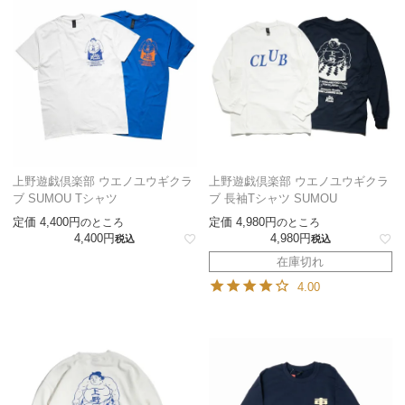
上野遊戯倶楽部 ウエノユウギクラ
上野遊戯倶楽部 ウエノユウギクラ
ブ SUMOU Tシャツ
ブ 長袖Tシャツ SUMOU
定価
4,400
定価
4,980
のところ
のところ
4,400
4,980
税込
税込
在庫切れ
4.00