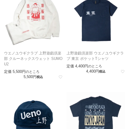
ウエノユウギクラブ 上野遊戯倶楽
上野遊戯倶楽部 ウエノユウギクラ
部 クルーネックスウェット SUMO
ブ 東京 ポケットTシャツ
U2
定価
4,400
のところ
4,400
定価
5,500
のところ
税込
5,500
税込