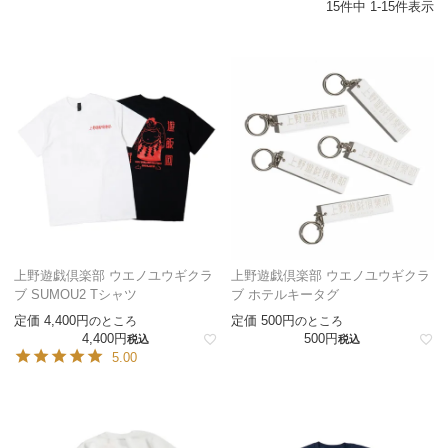
15
件中
1
-
15
件表示
上野遊戯倶楽部 ウエノユウギクラ
上野遊戯倶楽部 ウエノユウギクラ
ブ SUMOU2 Tシャツ
ブ ホテルキータグ
定価
4,400
定価
500
のところ
のところ
4,400
500
税込
税込
5.00