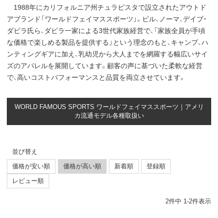
1988年にカリフォルニア州チュラビスタで設立されたアウトド
アブランド「ワールドフェイマススポーツ」。ビル、ノーマ、デイブ・
ダビラ氏ら、ダビラ一家による3世代家族経営で、「家族全員が手頃
な価格で楽しめる製品を提供する」という理念のもと、キャンプ、ハ
ンティングギアに加え、乳幼児から大人までを網羅する幅広いサイ
ズのアパレルを展開しています。顧客の声に基づいた柔軟な経営
で、高いコストパフォーマンスと品質を両立させています。
WORLD FAMOUS SPORTS ワールドフェイマススポーツ｜アメリ
カ流通モデル各種取扱い
並び替え
価格が安い順
価格が高い順
新着順
登録順
レビュー順
2
件中
1
-
2
件表示