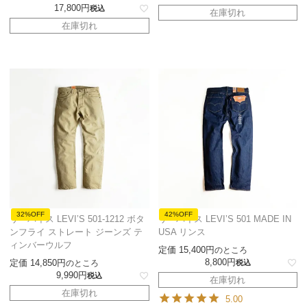
17,800
税込
在庫切れ
在庫切れ
32%OFF
42%OFF
リーバイス LEVI’S 501-1212 ボタ
リーバイス LEVI’S 501 MADE IN
ンフライ ストレート ジーンズ テ
USA リンス
ィンバーウルフ
定価
15,400
のところ
8,800
定価
14,850
のところ
税込
9,990
税込
在庫切れ
在庫切れ
5.00