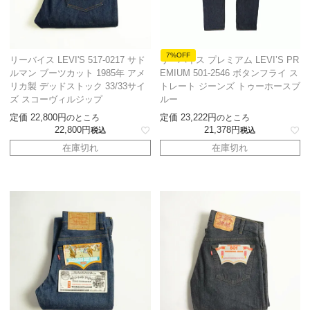
7%OFF
リーバイス LEVI'S 517-0217 サド
リーバイス プレミアム LEVI’S PR
ルマン ブーツカット 1985年 アメ
EMIUM 501-2546 ボタンフライ ス
リカ製 デッドストック 33/33サイ
トレート ジーンズ トゥーホースブ
ズ スコーヴィルジップ
ルー
定価
22,800
定価
23,222
のところ
のところ
22,800
21,378
税込
税込
在庫切れ
在庫切れ