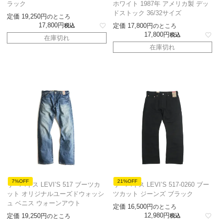
ラック
ホワイト 1987年 アメリカ製 デッ
ドストック 36/32サイズ
定価
19,250
のところ
17,800
定価
17,800
税込
のところ
17,800
税込
在庫切れ
在庫切れ
7%OFF
21%OFF
リーバイス LEVI’S 517 ブーツカ
リーバイス LEVI’S 517-0260 ブー
ット オリジナルユーズドウォッシ
ツカット ジーンズ ブラック
ュ ベニス ウォーンアウト
定価
16,500
のところ
12,980
定価
19,250
のところ
税込