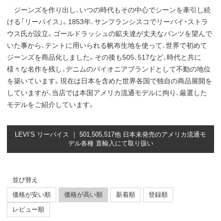
ジーンズを作り出し、いつの時代もその中心でシーンを牽引し続
ける「リーバイス」。1853年、サンフランシスコでリーバイ・ストラ
ウス氏が設立。ゴールドラッシュの鉱夫達が丈夫なパンツを望んで
いた事から、テントに用いられる帆布生地を使って、世界で初めて
ジーンズを商品化しました。その後も505、517など、時代と共に
様々な名作を残し、デニムのパイオニアブランドとして不動の地位
を築いています。現在は日本を含めた世界各国で独自の商品展開を
していますが、当店では本国アメリカ流通モデルに拘り、厳選した
モデルをご紹介しています。
LEVI’S リーバイス ｜ 501,505,517他 日本未発売のアメリカ流通モ
デル各種 直輸入にて取り扱い
並び替え
価格が安い順
価格が高い順
新着順
登録順
レビュー順