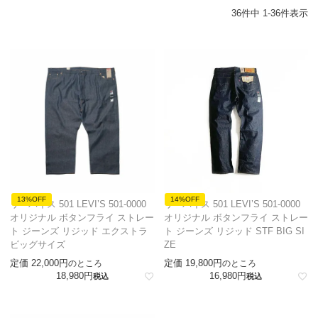
36
件中
1
-
36
件表示
13%OFF
14%OFF
リーバイス 501 LEVI’S 501-0000
リーバイス 501 LEVI’S 501-0000
オリジナル ボタンフライ ストレー
オリジナル ボタンフライ ストレー
ト ジーンズ リジッド エクストラ
ト ジーンズ リジッド STF BIG SI
ビッグサイズ
ZE
定価
22,000
定価
19,800
のところ
のところ
18,980
16,980
税込
税込