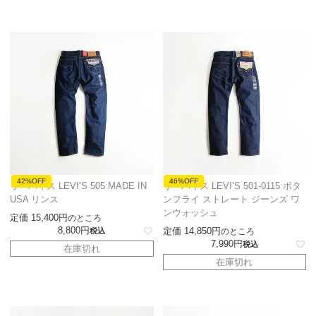
42%OFF
46%OFF
リーバイス LEVI’S 505 MADE IN
リーバイス LEVI’S 501-0115 ボタ
USA リンス
ンフライ ストレート ジーンズ ワ
ンウォッシュ
定価
15,400
のところ
8,800
定価
14,850
税込
のところ
7,990
税込
在庫切れ
在庫切れ