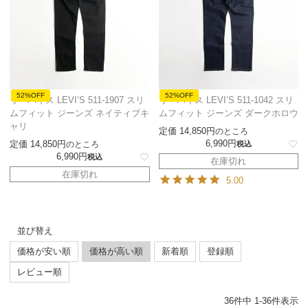
52%OFF
52%OFF
リーバイス LEVI’S 511-1907 スリ
リーバイス LEVI’S 511-1042 スリ
ムフィット ジーンズ ネイティブキ
ムフィット ジーンズ ダークホロウ
ャリ
定価
14,850
のところ
6,990
定価
14,850
のところ
税込
6,990
税込
在庫切れ
在庫切れ
5.00
並び替え
価格が安い順
価格が高い順
新着順
登録順
レビュー順
36
件中
1
-
36
件表示