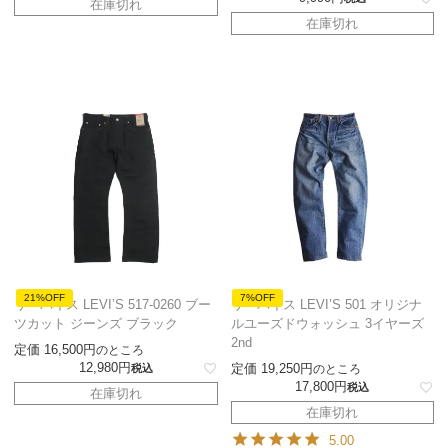
在庫切れ
在庫切れ
21%OFF
7%OFF
リーバイス LEVI’S 517-0260 ブー
リーバイス LEVI’S 501 オリジナ
ツカット ジーンズ ブラック
ルユーズドウォッシュ 3イヤーズ
2nd
定価
16,500
のところ
12,980
定価
19,250
税込
のところ
17,800
税込
在庫切れ
在庫切れ
5.00