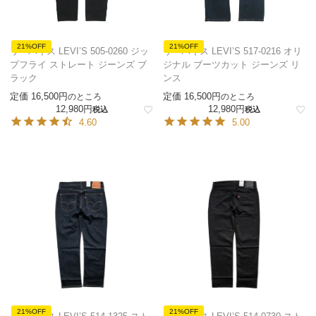
21%OFF
21%OFF
リーバイス LEVI’S 505-0260 ジッ
リーバイス LEVI’S 517-0216 オリ
プフライ ストレート ジーンズ ブ
ジナル ブーツカット ジーンズ リ
ラック
ンス
定価
16,500
定価
16,500
のところ
のところ
12,980
12,980
税込
税込
4.60
5.00
21%OFF
21%OFF