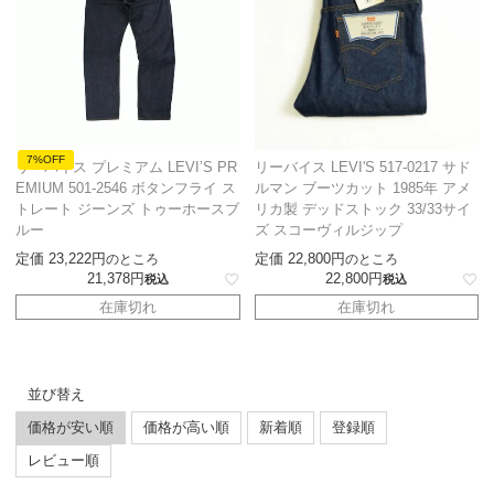
7%OFF
リーバイス プレミアム LEVI’S PR
リーバイス LEVI'S 517-0217 サド
EMIUM 501-2546 ボタンフライ ス
ルマン ブーツカット 1985年 アメ
トレート ジーンズ トゥーホースブ
リカ製 デッドストック 33/33サイ
ルー
ズ スコーヴィルジップ
定価
23,222
定価
22,800
のところ
のところ
21,378
22,800
税込
税込
在庫切れ
在庫切れ
並び替え
価格が安い順
価格が高い順
新着順
登録順
レビュー順