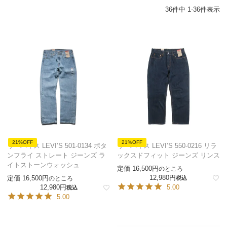
36
件中
1
-
36
件表示
21%OFF
21%OFF
リーバイス LEVI’S 501-0134 ボタ
リーバイス LEVI’S 550-0216 リラ
ンフライ ストレート ジーンズ ラ
ックスドフィット ジーンズ リンス
イトストーンウォッシュ
定価
16,500
のところ
12,980
定価
16,500
のところ
税込
12,980
5.00
税込
5.00