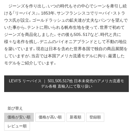
ジーンズを作り出し、いつの時代もその中心でシーンを牽引し続
ける「リーバイス」。1853年、サンフランシスコでリーバイ・ストラ
ウス氏が設立。ゴールドラッシュの鉱夫達が丈夫なパンツを望んで
いた事から、テントに用いられる帆布生地を使って、世界で初めて
ジーンズを商品化しました。その後も505、517など、時代と共に
様々な名作を残し、デニムのパイオニアブランドとして不動の地位
を築いています。現在は日本を含めた世界各国で独自の商品展開を
していますが、当店では本国アメリカ流通モデルに拘り、厳選した
モデルをご紹介しています。
LEVI’S リーバイス ｜ 501,505,517他 日本未発売のアメリカ流通モ
デル各種 直輸入にて取り扱い
並び替え
価格が安い順
価格が高い順
新着順
登録順
レビュー順