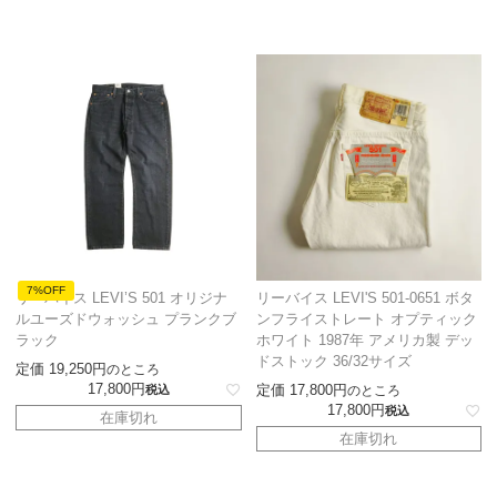
7%OFF
リーバイス LEVI’S 501 オリジナ
リーバイス LEVI'S 501-0651 ボタ
ルユーズドウォッシュ プランクブ
ンフライストレート オプティック
ラック
ホワイト 1987年 アメリカ製 デッ
ドストック 36/32サイズ
定価
19,250
のところ
17,800
定価
17,800
税込
のところ
17,800
税込
在庫切れ
在庫切れ