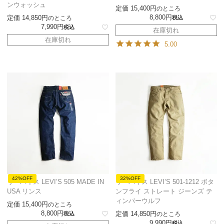
ンウォッシュ
定価
15,400
のところ
8,800
定価
14,850
のところ
税込
7,990
税込
在庫切れ
在庫切れ
5.00
42%OFF
32%OFF
リーバイス LEVI’S 505 MADE IN
リーバイス LEVI’S 501-1212 ボタ
USA リンス
ンフライ ストレート ジーンズ テ
ィンバーウルフ
定価
15,400
のところ
8,800
定価
14,850
税込
のところ
9,990
税込