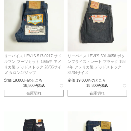
リーバイス LEVI'S 517-0217 サド
リーバイス LEVI'S 501-0658 ボタ
ルマン ブーツカット 1985年 アメ
ンフライストレート ブラック 198
リカ製 デッドストック 28/36サイ
4年 アメリカ製 デッドストック
ズ タロン42ジップ
34/34サイズ
定価
19,800
定価
19,800
のところ
のところ
19,800
19,800
税込
税込
在庫切れ
在庫切れ