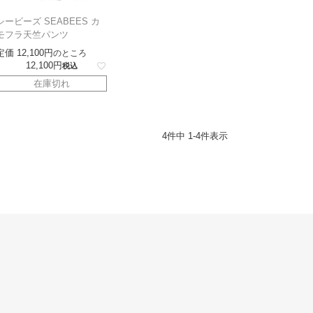
シービーズ SEABEES カ
モフラ天竺パンツ
定価
12,100
のところ
12,100
税込
在庫切れ
4
件中
1
-
4
件表示