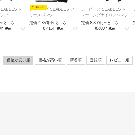
10%OFF
EABEES ト
シービーズ SEABEES フ
シービーズ SEABEES ト
パンツ
リースパンツ
レーニングナイロンパンツ
定価
9,350
定価
8,800
のところ
のところ
のところ
0
8,415
8,800
税込
税込
税込
価格が安い順
価格が高い順
新着順
登録順
レビュー順