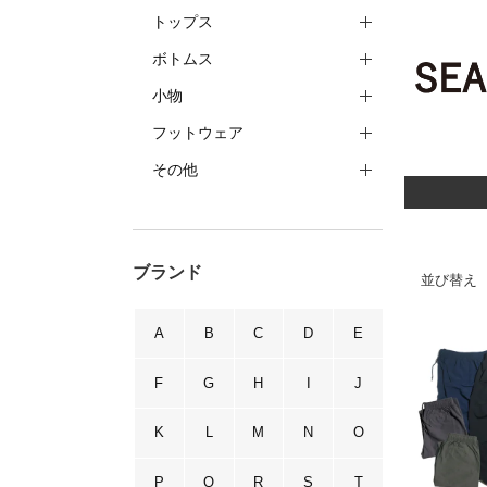
トップス
ボトムス
小物
フットウェア
その他
ブランド
並び替え
A
B
C
D
E
F
G
H
I
J
K
L
M
N
O
P
Q
R
S
T