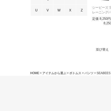
シービーズ S
U
V
W
X
Z
レーニング
定価
8,250
8,25
並び替え
HOME
アイテムから選ぶ
ボトムス
パンツ
SEABEES