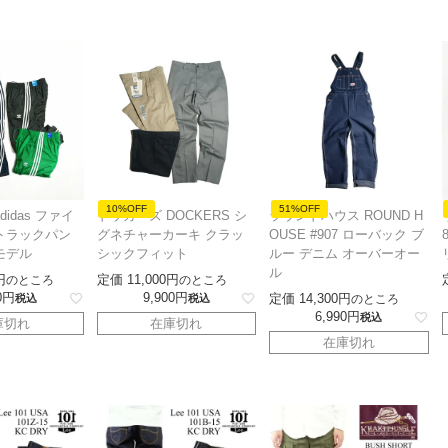
10%OFF
51%OFF
idas ファイ
ドッカーズ DOCKERS シ
ラウンドハウス ROUND H
トラックパン
グネチャーカーキ クラッ
OUSE #907 ローバック ブ
モデル
シックフィット
ルー デニム オーバーオー
ル
定価
11,000
のところ
のところ
0
9,900
定価
14,300
税込
税込
のところ
6,990
税込
庫切れ
在庫切れ
在庫切れ