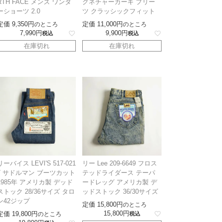
RTH FACE メンズ ワンダ
グネチャーカーキ プリー
ーショーツ 2.0
ツ クラッシックフィット
定価
9,350
定価
11,000
のところ
のところ
7,990
9,900
税込
税込
在庫切れ
在庫切れ
リーバイス LEVI'S 517-021
リー Lee 209-6649 フロス
7 サドルマン ブーツカット
テッドライダース テーパ
1985年 アメリカ製 デッド
ードレッグ アメリカ製 デ
ストック 28/36サイズ タロ
ッドストック 36/30サイズ
ン42ジップ
定価
15,800
のところ
15,800
定価
19,800
のところ
税込