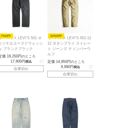
7%OFF
32%OFF
リーバイス LEVI’S 501 オ
リーバイス LEVI’S 501-12
リジナルユーズドウォッシ
12 ボタンフライ ストレー
ュ プランクブラック
ト ジーンズ ティンバーウ
ルフ
定価
19,250
のところ
17,800
定価
14,850
税込
のところ
9,990
税込
在庫切れ
在庫切れ