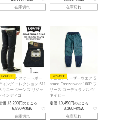
在庫切れ
在庫切れ
47%OFF
20%OFF
リーバイス スケートボー
サムコフリーザーウエア S
ディング コレクション 511
amco Freezerwear 160P フ
スキニー ジーンズ リジッ
リース コーデュラ パンツ
ドインディゴ
ネイビー
定価
13,200
定価
10,450
のところ
のところ
6,990
8,360
税込
税込
在庫切れ
在庫切れ