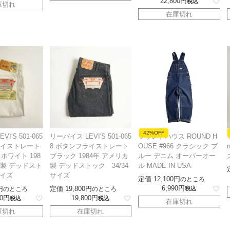
22,800
税込
庫切れ
在庫切れ
42%OFF
I'S 501-065
リーバイス LEVI'S 501-065
ラウンドハウス ROUND H
ライストレート
8 ボタンフライストレート
OUSE #966 クラシック ブ
ホワイト 198
ブラック 1984年 アメリカ
ルー デニム オーバーオー
カ製 デッドスト
製 デッドストック 34/34
ル MADE IN USA
サイズ
サイズ
定価
12,100
のところ
6,990
定価
19,800
のところ
のところ
税込
0
19,800
税込
税込
在庫切れ
庫切れ
在庫切れ