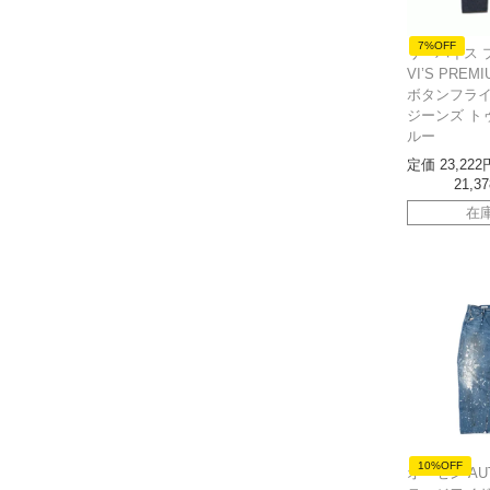
7%OFF
リーバイス 
VI’S PREMI
ボタンフライ
ジーンズ ト
ルー
定価
23,222
21,37
在
10%OFF
オーセン AU