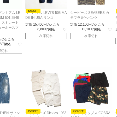
42%OFF
プレミアム LE
リーバイス LEVI’S 505 MA
シービーズ SEABEES カ
UM 501-2546
DE IN USA リンス
モフラ天竺パンツ
 ストレート
定価
15,400
定価
12,100
のところ
のところ
ゥーホースブ
8,800
12,100
税込
税込
在庫切れ
在庫切れ
のところ
8
税込
庫切れ
15%OFF
25%OFF
THEN ヴィン
ディッキーズ Dickies 1953
コブラキャップス COBRA