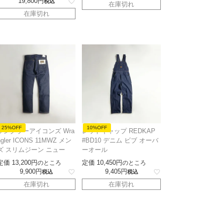
19,800
税込
在庫切れ
在庫切れ
25%OFF
10%OFF
ラングラーアイコンズ Wra
レッドキャップ REDKAP
ngler ICONS 11MWZ メン
#BD10 デニム ビブ オーバ
ズ スリムジーン ニュー
ーオール
定価
13,200
定価
10,450
のところ
のところ
9,900
9,405
税込
税込
在庫切れ
在庫切れ