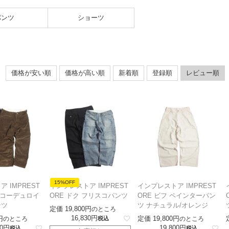
パンツ
ショーツ
価格が安い順
価格が高い順
新着順
登録順
レビュー順
15%OFF
 IMPREST
インプレストア IMPREST
インプレストア IMPREST
イ コーデュロイ
ORE ドク フリスコパンツ
ORE ビフ ペインターパン
ンツ
ツ ナチュラル/オレンジ
定価
19,800
のところ
16,830
定価
19,800
のところ
税込
のところ
0
19,800
税込
税込