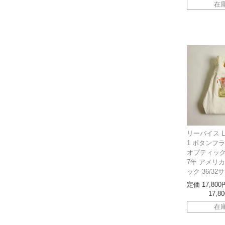
在
リーバイス LEV
1 ボタンフ
オプティック
7年 アメリ
ック 36/32
定価
17,800
17,80
在