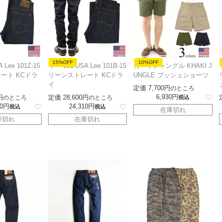
15%OFF
10%OFF
 Lee 101Z-15
リー 101 USA Lee 101B-15
カーキジャングル KHAKI J
ート KCドラ
リーンストレート KCドラ
UNGLE ブッシュショーツ
イ
定価
7,700
のところ
6,930
定価
28,600
のところ
のところ
税込
0
24,310
税込
税込
在庫切れ
庫切れ
在庫切れ