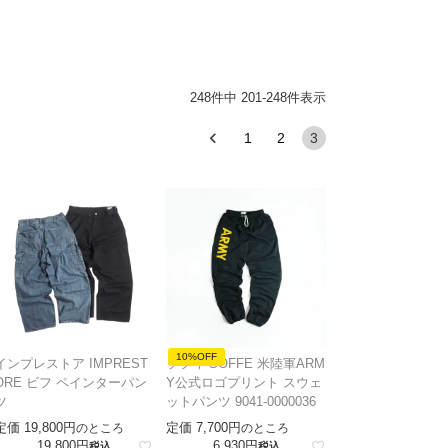
248
件中
201
-
248
件表示
1
2
3
10%OFF
インプレストア IMPREST
ソフィ SOFFE 米陸軍ARM
ORE ビフ ペインターパン
Y公式ロゴプリント スウェ
ツ
ットパンツ 9041-0000036
定価
19,800
定価
7,700
のところ
のところ
19,800
6,930
税込
税込