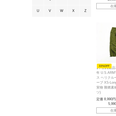
在
U
V
W
X
Z
33%OFF
【中古】【返品
年 U.S.AR
ス ヘリクル
ーブ XS-Lo
実物 難燃素
ツ)
定価
8,990
5,99
在