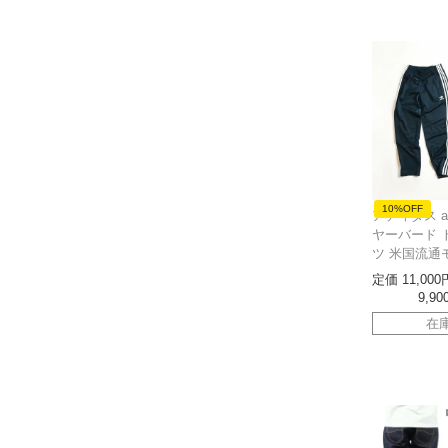
10%OFF
アディダス ad
ヤーバード 
ツ 米国流通
定価
11,000
9,90
在