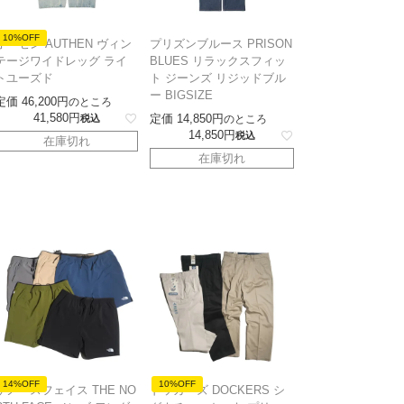
10%OFF
オーセン AUTHEN ヴィン
プリズンブルース PRISON
テージワイドレッグ ライ
BLUES リラックスフィッ
トユーズド
ト ジーンズ リジッドブル
ー BIGSIZE
定価
46,200
のところ
41,580
定価
14,850
税込
のところ
14,850
税込
在庫切れ
在庫切れ
14%OFF
10%OFF
ザノースフェイス THE NO
ドッカーズ DOCKERS シ