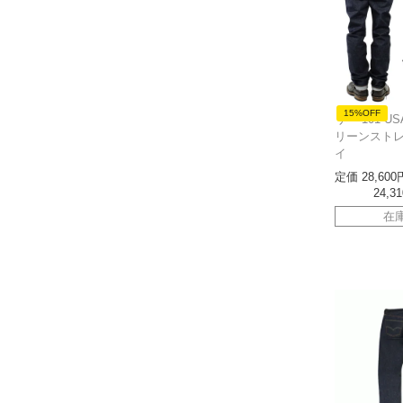
15%OFF
リー 101 USA
リーンストレ
イ
定価
28,600
24,31
在