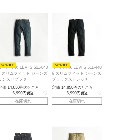
52%OFF
52%OFF
リーバイス LEVI’S 511-040
リーバイス LEVI’S 511-440
8 スリムフィット ジーンズ
6 スリムフィット ジーンズ
リンスドプラヤ
ブラックストレッチ
定価
14,850
定価
14,850
のところ
のところ
6,990
6,990
税込
税込
在庫切れ
在庫切れ