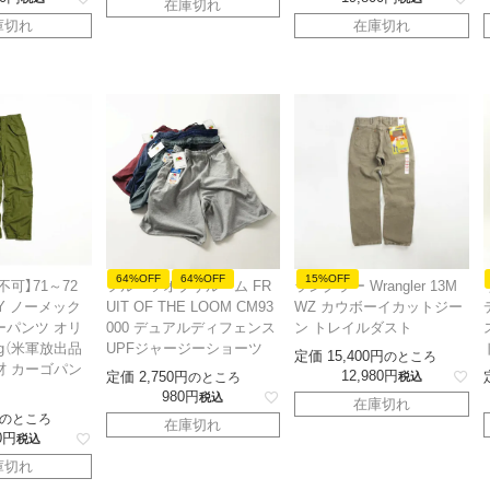
在庫切れ
庫切れ
在庫切れ
64%OFF
64%OFF
15%OFF
不可】71～72
フルーツオブザルーム FR
ラングラー Wrangler 13M
MY ノーメック
UIT OF THE LOOM CM93
WZ カウボーイカットジー
ーパンツ オリ
000 デュアルディフェンス
ン トレイルダスト
ng（米軍放出品
UPFジャージーショーツ
定価
15,400
のところ
材 カーゴパン
12,980
定価
2,750
のところ
税込
980
税込
在庫切れ
のところ
在庫切れ
0
税込
庫切れ