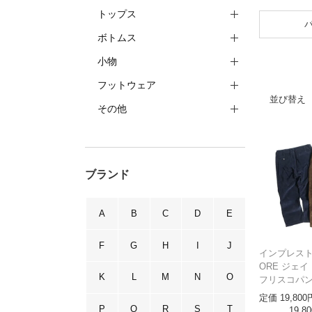
トップス
ボトムス
小物
フットウェア
並び替え
その他
ブランド
A
B
C
D
E
F
G
H
I
J
インプレストア
ORE ジェ
K
L
M
N
O
フリスコパ
定価
19,800
P
Q
R
S
T
19,80