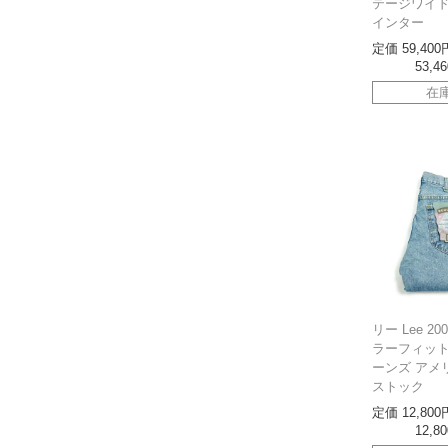
テージワイド
インター
定価
59,400
53,46
在
リー Lee 20
ラーフィッ
ーンズ アメ
ストック
定価
12,800
12,80