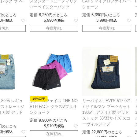
レッグ ザ ペ
スタンダードユーティリテ
CAPS マイクロファイバー
ィーペインターパンツ
ショーツ
定価
8,250
定価
5,390
のところ
のところ
のところ
0
6,990
3,990
税込
税込
税込
庫切れ
在庫切れ
在庫切れ
10%OFF
0-8995 レギュ
ザノースフェイス THE NO
リーバイス LEVI'S 517-021
トストレートジ
RTH FACE クラスVプルオ
7 サドルマン ブーツカット
リカ製 デッド
ンショーツ
1985年 アメリカ製 デッド
ストック 33/33サイズ スコ
定価
9,900
のところ
ーヴィルジップ
8,910
のところ
税込
0
定価
22,800
税込
のところ
在庫切れ