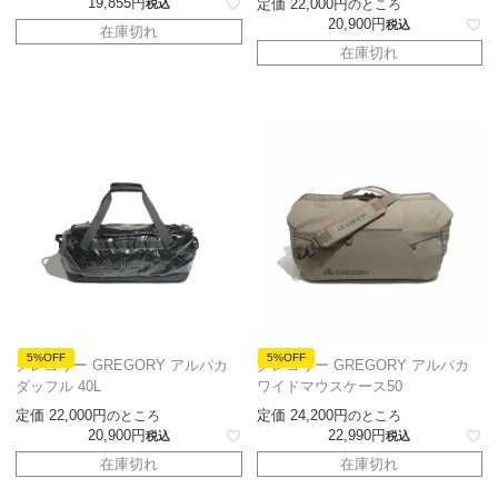
19,855
定価
22,000
税込
のところ
20,900
税込
在庫切れ
在庫切れ
5%OFF
5%OFF
グレゴリー GREGORY アルパカ
グレゴリー GREGORY アルパカ
ダッフル 40L
ワイドマウスケース50
定価
22,000
定価
24,200
のところ
のところ
20,900
22,990
税込
税込
在庫切れ
在庫切れ