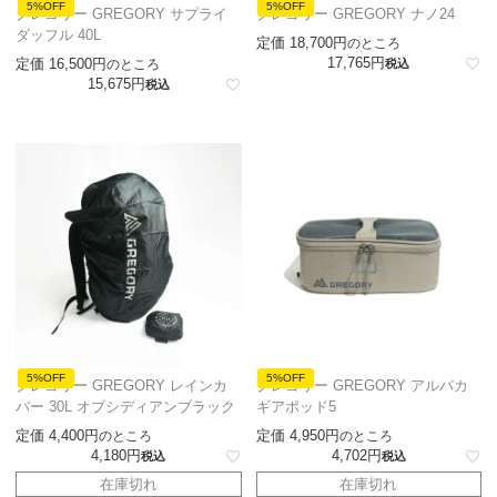
5%OFF
5%OFF
グレゴリー GREGORY サプライ
グレゴリー GREGORY ナノ24
ダッフル 40L
定価
18,700
のところ
17,765
定価
16,500
のところ
税込
15,675
税込
5%OFF
5%OFF
グレゴリー GREGORY レインカ
グレゴリー GREGORY アルパカ
バー 30L オブシディアンブラック
ギアポッド5
定価
4,400
定価
4,950
のところ
のところ
4,180
4,702
税込
税込
在庫切れ
在庫切れ