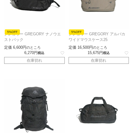
5%OFF
5%OFF
グレゴリー GREGORY ナノウエ
グレゴリー GREGORY アルパカ
ストパック
ワイドマウスケース25
定価
6,600
定価
16,500
のところ
のところ
6,270
15,675
税込
税込
在庫切れ
在庫切れ