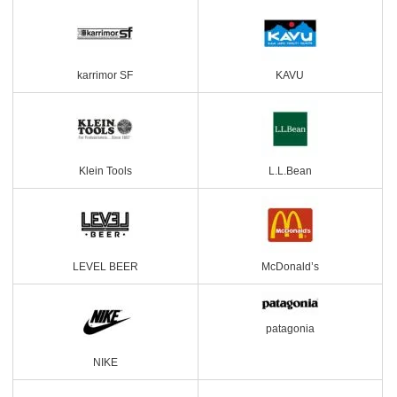
karrimor SF
KAVU
Klein Tools
L.L.Bean
LEVEL BEER
McDonald’s
patagonia
NIKE