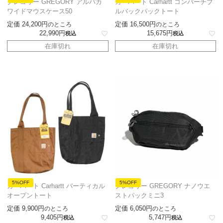
グレゴリー GREGORY アルパカ
カーハート Carhartt コンバーチブ
ワイドマウスケース50
ルバックパックトート
定価
24,200
定価
16,500
のところ
のところ
22,990
15,675
税込
税込
在庫切れ
在庫切れ
5%OFF
5%OFF
カーハート Carhartt バーティカル
グレゴリー GREGORY ナノウエ
オープントート
ストパックミニ3
定価
9,900
定価
6,050
のところ
のところ
9,405
5,747
税込
税込