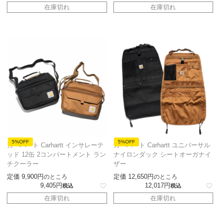
在庫切れ
在庫切れ
5%OFF
5%OFF
カーハート Carhartt インサレーテ
カーハート Carhartt ユニバーサル
ッド 12缶 2コンパートメント ラン
ナイロンダック シートオーガナイ
チクーラー
ザー
定価
9,900
定価
12,650
のところ
のところ
9,405
12,017
税込
税込
在庫切れ
在庫切れ