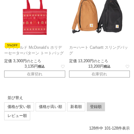
5%OFF
マクドナルド McDonald’s ホリデ
カーハート Carhartt スリングバッ
ーセーターパターン トートバッグ
グ
定価
3,300
定価
13,200
のところ
のところ
3,135
13,200
税込
税込
在庫切れ
在庫切れ
並び替え
価格が安い順
価格が高い順
新着順
登録順
レビュー順
128
件中
101
-
128
件表示