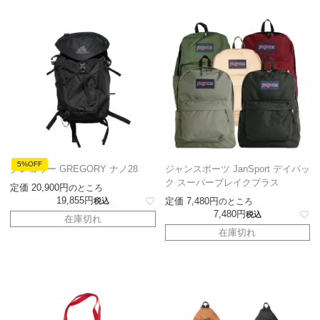
5%OFF
グレゴリー GREGORY ナノ28
ジャンスポーツ JanSport デイパッ
ク スーパーブレイクプラス
定価
20,900
のところ
19,855
定価
7,480
税込
のところ
7,480
税込
在庫切れ
在庫切れ