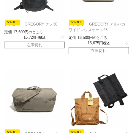
5%OFF
5%OFF
グレゴリー GREGORY ナノ30
グレゴリー GREGORY アルパカ
ワイドマウスケース25
定価
17,600
のところ
16,720
定価
16,500
税込
のところ
15,675
税込
在庫切れ
在庫切れ
5%OFF
5%OFF