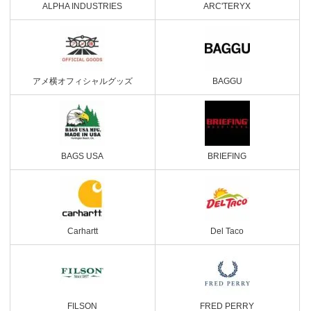
ALPHA INDUSTRIES
ARC'TERYX
アメ横オフィシャルグッズ
BAGGU
BAGS USA
BRIEFING
Carhartt
Del Taco
FILSON
FRED PERRY