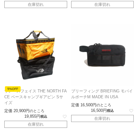
在庫切れ
在庫切れ
5%OFF
ザノースフェイス THE NORTH FA
ブリーフィング BRIEFING モバイ
CE ベースキャンプギアビン Sサ
ルポーチM MADE IN USA
イズ
定価
16,500
のところ
16,500
定価
20,900
のところ
税込
19,855
税込
在庫切れ
在庫切れ