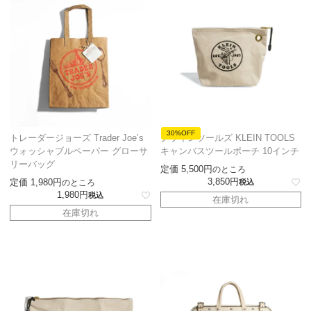
30%OFF
トレーダージョーズ Trader Joe’s
クラインツールズ KLEIN TOOLS
ウォッシャブルペーパー グローサ
キャンバスツールポーチ 10インチ
リーバッグ
定価
5,500
のところ
3,850
定価
1,980
のところ
税込
1,980
税込
在庫切れ
在庫切れ