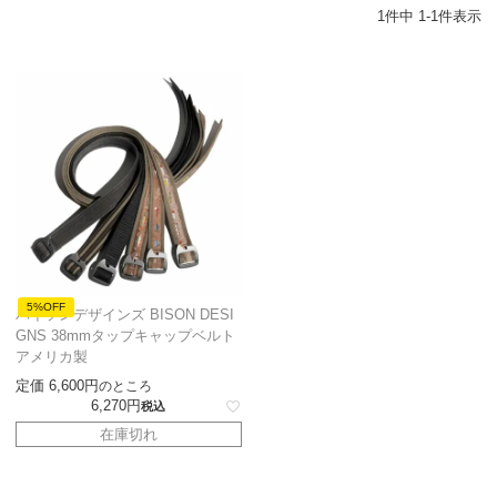
1
件中
1
-
1
件表示
5%OFF
バイソンデザインズ BISON DESI
GNS 38mmタップキャップベルト
アメリカ製
定価
6,600
のところ
6,270
税込
在庫切れ