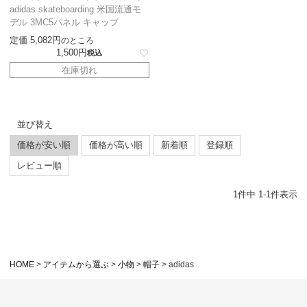
adidas skateboarding 米国流通モ
デル 3MC5パネル キャップ
定価
5,082
のところ
1,500
税込
在庫切れ
並び替え
価格が安い順
価格が高い順
新着順
登録順
レビュー順
1
件中
1
-
1
件表示
HOME
アイテムから選ぶ
小物
帽子
adidas