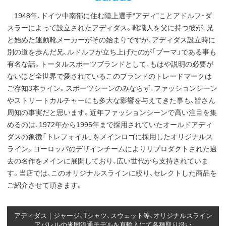
1948年、ドイツ中南部に住む陸上選手“アディ”ことアドルフ・ダ
スラーによって設立されたアディダス。靴職人を父に持つ彼が、兄
と始めた運動靴メーカーがその始まりですが、アディダス設立時に
別の道を歩んだ兄、ルドルフが立ち上げたのが「プーマ」である事も
有名な話。トータルスポーツブランドとして、もはや説明の必要が
ないほど全世界で愛されているこのブランドのトレードマークは
ご存知3本ライン。スポーツシーンのみならず、ファッションシーン
やストリートカルチャーにも多大な影響を与えてきた事も、皆さん
周知の事実だと思います。近年ファッションシーンで高い注目を集
めるのは、1972年から1995年まで採用されていたオールドアディ
ダスの象徴「トレフォイル」をメインロゴに採用したオリジナルス
ライン。ヨーロッパのデザインチームによりリプロダクトされた過
去の名作をメインに展開しており、広い世代から支持されていま
す。当店では、このオリジナルスラインに絞り、セレクトした商品を
ご紹介させて頂きます。
アディダス｜ジャージ、Tシャツ、スウェット等、オリジナルスライン
アパレルの米国流通モデルを直輸入にて各種取り扱い