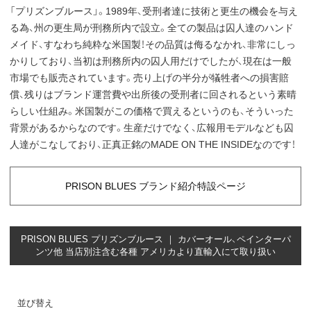
「プリズンブルース」。1989年、受刑者達に技術と更生の機会を与え
る為、州の更生局が刑務所内で設立。全ての製品は囚人達のハンド
メイド、すなわち純粋な米国製！その品質は侮るなかれ、非常にしっ
かりしており、当初は刑務所内の囚人用だけでしたが、現在は一般
市場でも販売されています。売り上げの半分が犠牲者への損害賠
償、残りはブランド運営費や出所後の受刑者に回されるという素晴
らしい仕組み。米国製がこの価格で買えるというのも、そういった
背景があるからなのです。生産だけでなく、広報用モデルなども囚
人達がこなしており、正真正銘のMADE ON THE INSIDEなのです！
PRISON BLUES ブランド紹介特設ページ
PRISON BLUES プリズンブルース ｜ カバーオール、ペインターパ
ンツ他 当店別注含む各種 アメリカより直輸入にて取り扱い
並び替え