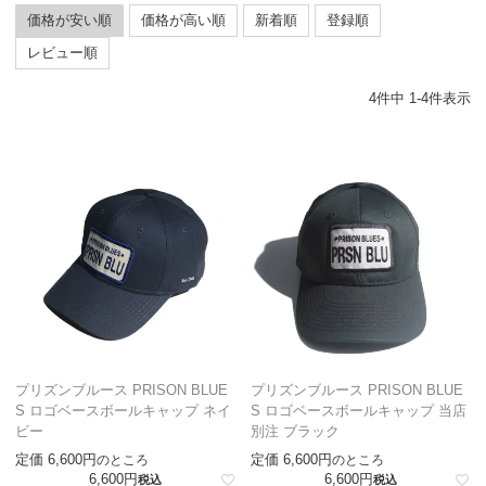
価格が安い順
価格が高い順
新着順
登録順
レビュー順
4
件中
1
-
4
件表示
プリズンブルース PRISON BLUE
プリズンブルース PRISON BLUE
S ロゴベースボールキャップ ネイ
S ロゴベースボールキャップ 当店
ビー
別注 ブラック
定価
6,600
定価
6,600
のところ
のところ
6,600
6,600
税込
税込