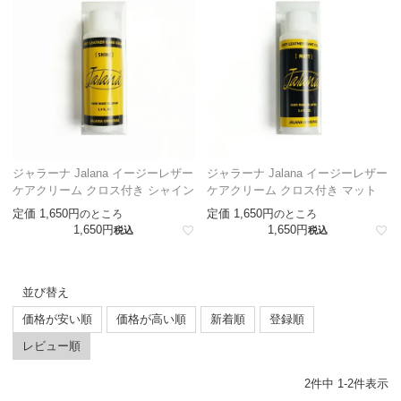
ジャラーナ Jalana イージーレザー
ジャラーナ Jalana イージーレザー
ケアクリーム クロス付き シャイン
ケアクリーム クロス付き マット
定価
1,650
定価
1,650
のところ
のところ
1,650
1,650
税込
税込
並び替え
価格が安い順
価格が高い順
新着順
登録順
レビュー順
2
件中
1
-
2
件表示