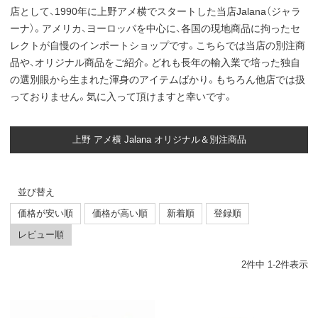
店として、1990年に上野アメ横でスタートした当店Jalana（ジャラ
ーナ）。アメリカ、ヨーロッパを中心に、各国の現地商品に拘ったセ
レクトが自慢のインポートショップです。こちらでは当店の別注商
品や、オリジナル商品をご紹介。どれも長年の輸入業で培った独自
の選別眼から生まれた渾身のアイテムばかり。もちろん他店では扱
っておりません。気に入って頂けますと幸いです。
上野 アメ横 Jalana オリジナル＆別注商品
並び替え
価格が安い順
価格が高い順
新着順
登録順
レビュー順
2
件中
1
-
2
件表示