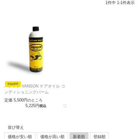
1
件中
1
-
1
件表示
5%OFF
バンソン VANSON ケアオイル コ
ンディショニングバーム
定価
5,500
のところ
5,225
税込
並び替え
価格が安い順
価格が高い順
新着順
登録順