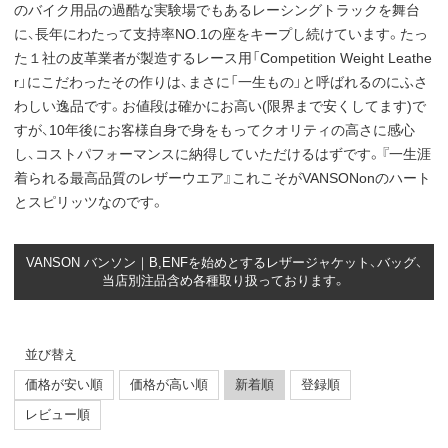
のバイク用品の過酷な実験場でもあるレーシングトラックを舞台
に、長年にわたって支持率NO.1の座をキープし続けています。たっ
た１社の皮革業者が製造するレース用「Competition Weight Leathe
r」にこだわったその作りは、まさに「一生もの」と呼ばれるのにふさ
わしい逸品です。お値段は確かにお高い(限界まで安くしてます)で
すが、10年後にお客様自身で身をもってクオリティの高さに感心
し、コストパフォーマンスに納得していただけるはずです。『一生涯
着られる最高品質のレザーウエア』これこそがVANSONonのハート
とスピリッツなのです。
VANSON バンソン｜B,ENFを始めとするレザージャケット、バッグ、
当店別注品含め各種取り扱っております。
並び替え
価格が安い順
価格が高い順
新着順
登録順
レビュー順