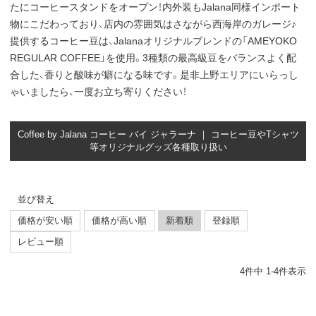
たにコーヒースタンドをオープン！内外装もJalana同様インポート
物にこだわっており、店内の雰囲気はさながら西海岸のガレージ♪
提供するコーヒー豆は、Jalanaオリジナルブレンドの「AMEYOKO
REGULAR COFFEE」を使用。3種類の最高級豆をバランスよく配
合した、香りと酸味が癖になる味です。是非上野エリアにいらっし
ゃいましたら、一度お立ち寄りください！
Coffee by Jalana コーヒー バイ ジャラーナ ｜ コーヒー豆やTシャツ
等オリジナルグッズ各種取り扱い
並び替え
価格が安い順
価格が高い順
新着順
登録順
レビュー順
4
件中
1
-
4
件表示