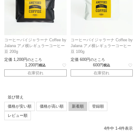
コーヒーバイジャラーナ Coffee by
コーヒーバイジャラーナ Coffee by
Jalana アメ横レギュラーコーヒー
Jalana アメ横レギュラーコーヒー
豆 200g
豆 100g
定価
1,200
定価
600
のところ
のところ
1,200
600
税込
税込
在庫切れ
在庫切れ
並び替え
価格が安い順
価格が高い順
新着順
登録順
レビュー順
4
件中
1
-
4
件表示