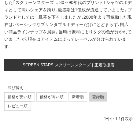
した「スクリーンスターズ」。80～90年代のプリントTシャツのボデ
ィとして高いシェアを誇り、最盛期は1億枚が流通していました。ブ
ランドとしては一旦幕を下ろしましたが、2008年より再稼働した現
在は、ベーシックなプリンタブルボディーだけにとどまらず、幅広
い商品ラインナップを展開。当時は素材によりタグの色が分かれて
いましたが、現在はアイテムによってレーベルが分けられていま
す。
SCREEN STARS スクリーンスターズ｜正規取扱店
並び替え
価格が安い順
価格が高い順
新着順
登録順
レビュー順
1
件中
1
-
1
件表示