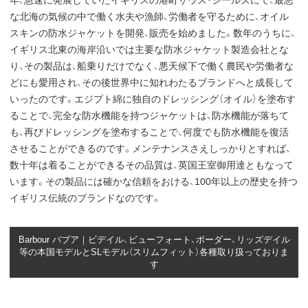
年、急速に発展していたイギリスの港町サウス・シールズにて、最悪
な北海の気候の中で働く水夫や漁師、労働者を守るために、オイル
スキンの防水ジャケットを開発、販売を始めました。数年のうちに、
イギリス北東の海岸沿いでは主要な防水ジャケット製造会社とな
り、その製品は、船乗りだけでなく、悪天候下で働く農民や労働者な
どにも愛用され、その後世界中に知れわたるブランドへと成長して
いったのです。エジプト綿に独自のドレッシング（オイル）を塗布す
ることで、完全な防水機能を持つジャケットは、防水機能が落ちて
も、再びドレッシングを塗布することで、何度でも防水機能を復活
させることができるのです。メンテナンスさえしっかりとすれば、
数十年は着ることができるその品質は、英国王室御用達ともなって
います。その製品には確かな信頼をおける、100年以上の歴史を持つ
イギリス伝統のブランドなのです。
Barbour バブア｜ビデイル、ビューフォート、ボーダー、リッズデイル
等の本国モデルとSLモデル（スリムフィット）各種取り扱っておりま
す