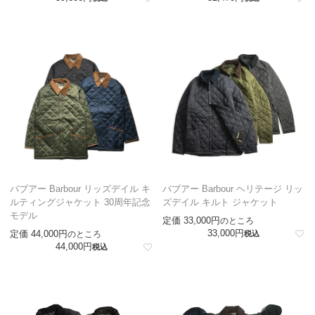
バブアー Barbour リッズデイル キ
バブアー Barbour ヘリテージ リッ
ルティングジャケット 30周年記念
ズデイル キルト ジャケット
モデル
定価
33,000
のところ
33,000
定価
44,000
のところ
税込
44,000
税込