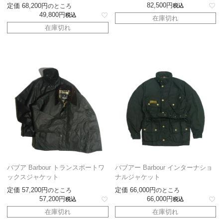
82,500
定価
68,200
のところ
税込
49,800
税込
在庫切れ
在庫切れ
バブア Barbour トランスポートワ
バブアー Barbour インターナショ
ックスジャケット
ナルジャケット
定価
57,200
定価
66,000
のところ
のところ
57,200
66,000
税込
税込
在庫切れ
在庫切れ