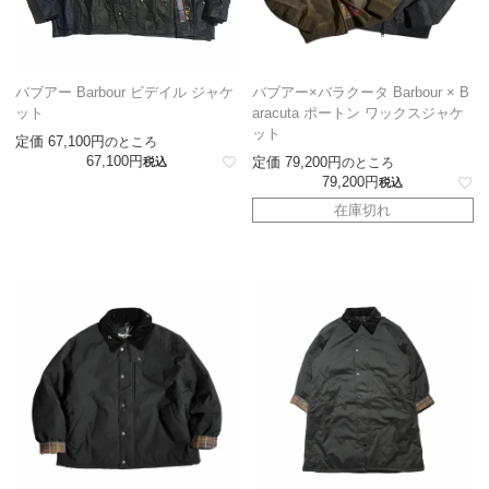
バブアー Barbour ビデイル ジャケ
バブアー×バラクータ Barbour × B
ット
aracuta ポートン ワックスジャケ
ット
定価
67,100
のところ
67,100
定価
79,200
税込
のところ
79,200
税込
在庫切れ