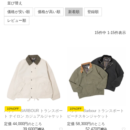
並び替え
価格が安い順
価格が高い順
新着順
登録順
レビュー順
15
件中
1
-
15
件表示
10%OFF
10%OFF
バブアー BARBOUR トランスポー
バブアー Barbour トランスポート
ト ナイロン カジュアルジャケット
ピーチスキンジャケット
定価
44,000
定価
58,300
のところ
のところ
39,600
52,470
税込
税込