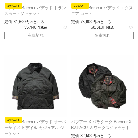
10%OFF
10%OFF
バブアー Barbour パデッド トラン
バブアー Barbour パデッド エクス
スポートジャケット
モア コート
定価
61,600
定価
75,900
のところ
のところ
55,440
68,310
税込
税込
在庫切れ
在庫切れ
26%OFF
バブアー Barbour パデッド オーバ
バブアー X バラクータ Barbour X
ーサイズ ビデイル カジュアル ジ
BARACUTA ワックスジャケット
ャケット
定価
82,500
のところ