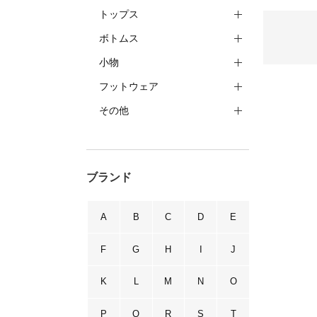
トップス
ボトムス
小物
フットウェア
その他
ブランド
A
B
C
D
E
F
G
H
I
J
K
L
M
N
O
P
Q
R
S
T