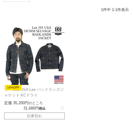
1
件中
1
-
1
件表示
10%OFF
リー 101 USA Lee バッドランズジ
ャケット KCドライ
定価
35,200
のところ
31,680
税込
在庫切れ