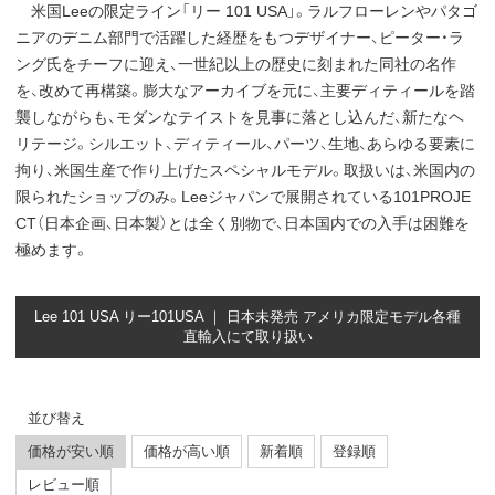
米国Leeの限定ライン「リー 101 USA」。ラルフローレンやパタゴ
ニアのデニム部門で活躍した経歴をもつデザイナー、ピーター・ラ
ング氏をチーフに迎え、一世紀以上の歴史に刻まれた同社の名作
を、改めて再構築。膨大なアーカイブを元に、主要ディティールを踏
襲しながらも、モダンなテイストを見事に落とし込んだ、新たなヘ
リテージ。シルエット、ディティール、パーツ、生地、あらゆる要素に
拘り、米国生産で作り上げたスペシャルモデル。取扱いは、米国内の
限られたショップのみ。Leeジャパンで展開されている101PROJE
CT（日本企画、日本製）とは全く別物で、日本国内での入手は困難を
極めます。
Lee 101 USA リー101USA ｜ 日本未発売 アメリカ限定モデル各種
直輸入にて取り扱い
並び替え
価格が安い順
価格が高い順
新着順
登録順
レビュー順