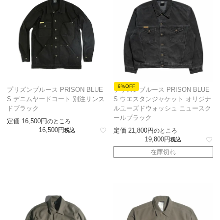
9%OFF
プリズンブルース PRISON BLUE
プリズンブルース PRISON BLUE
S デニムヤードコート 別注リンス
S ウエスタンジャケット オリジナ
ドブラック
ルユーズドウォッシュ ニュースク
ールブラック
定価
16,500
のところ
16,500
定価
21,800
税込
のところ
19,800
税込
在庫切れ