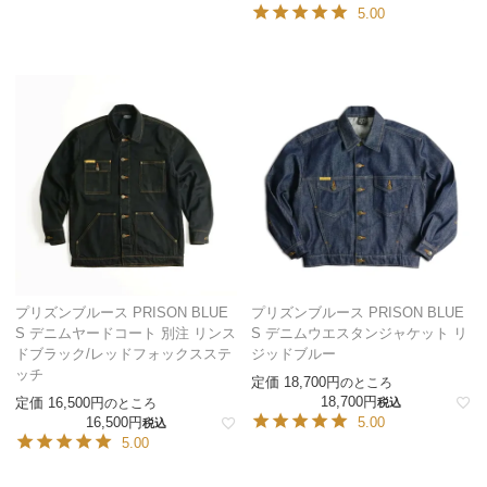
5.00
プリズンブルース PRISON BLUE
プリズンブルース PRISON BLUE
S デニムヤードコート 別注 リンス
S デニムウエスタンジャケット リ
ドブラック/レッドフォックスステ
ジッドブルー
ッチ
定価
18,700
のところ
18,700
定価
16,500
のところ
税込
16,500
5.00
税込
5.00