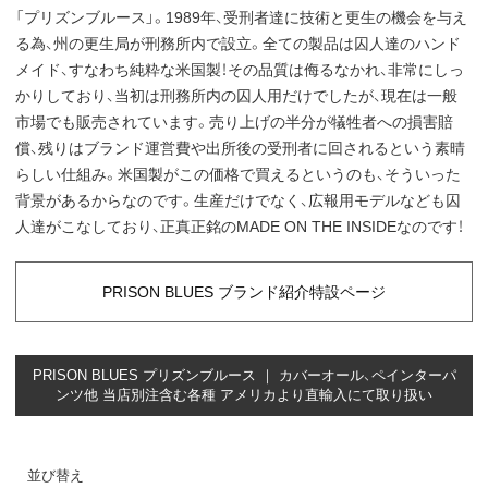
「プリズンブルース」。1989年、受刑者達に技術と更生の機会を与え
る為、州の更生局が刑務所内で設立。全ての製品は囚人達のハンド
メイド、すなわち純粋な米国製！その品質は侮るなかれ、非常にしっ
かりしており、当初は刑務所内の囚人用だけでしたが、現在は一般
市場でも販売されています。売り上げの半分が犠牲者への損害賠
償、残りはブランド運営費や出所後の受刑者に回されるという素晴
らしい仕組み。米国製がこの価格で買えるというのも、そういった
背景があるからなのです。生産だけでなく、広報用モデルなども囚
人達がこなしており、正真正銘のMADE ON THE INSIDEなのです！
PRISON BLUES ブランド紹介特設ページ
PRISON BLUES プリズンブルース ｜ カバーオール、ペインターパ
ンツ他 当店別注含む各種 アメリカより直輸入にて取り扱い
並び替え