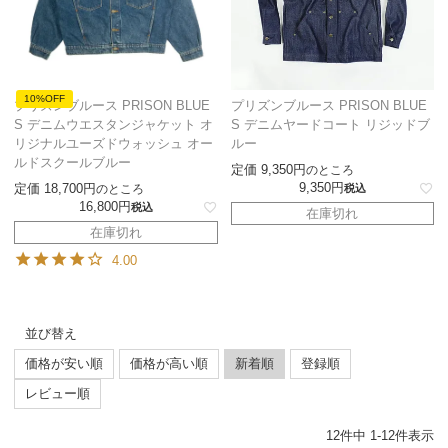
10%OFF
プリズンブルース PRISON BLUE
プリズンブルース PRISON BLUE
S デニムウエスタンジャケット オ
S デニムヤードコート リジッドブ
リジナルユーズドウォッシュ オー
ルー
ルドスクールブルー
定価
9,350
のところ
9,350
定価
18,700
のところ
税込
16,800
税込
在庫切れ
在庫切れ
4.00
並び替え
価格が安い順
価格が高い順
新着順
登録順
レビュー順
12
件中
1
-
12
件表示