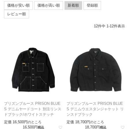
価格が安い順
価格が高い順
新着順
登録順
レビュー順
12
件中
1
-
12
件表示
プリズンブルース PRISON BLUE
プリズンブルース PRISON BLUE
S デニムヤードコート 別注リンス
S デニムウエスタンジャケット リ
ドブラック/ホワイトステッチ
ンスドブラック
定価
16,500
定価
18,700
のところ
のところ
16,500
18,700
税込
税込