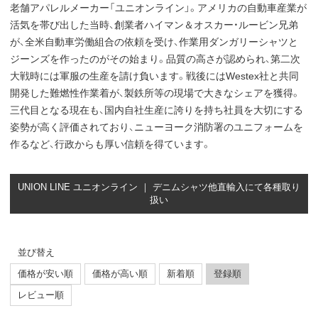
老舗アパレルメーカー「ユニオンライン」。アメリカの自動車産業が
活気を帯び出した当時、創業者ハイマン＆オスカー・ルービン兄弟
が、全米自動車労働組合の依頼を受け、作業用ダンガリーシャツと
ジーンズを作ったのがその始まり。品質の高さが認められ、第二次
大戦時には軍服の生産を請け負います。戦後にはWestex社と共同
開発した難燃性作業着が、製鉄所等の現場で大きなシェアを獲得。
三代目となる現在も、国内自社生産に誇りを持ち社員を大切にする
姿勢が高く評価されており、ニューヨーク消防署のユニフォームを
作るなど、行政からも厚い信頼を得ています。
UNION LINE ユニオンライン ｜ デニムシャツ他直輸入にて各種取り
扱い
並び替え
価格が安い順
価格が高い順
新着順
登録順
レビュー順