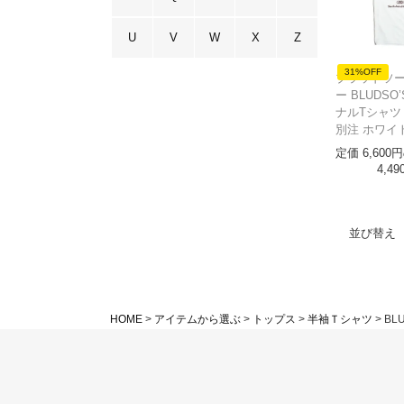
U
V
W
X
Z
31%OFF
ブラッドソ
ー BLUDSO
ナルTシャツ
別注 ホワイ
定価
6,600
4,49
並び替え
HOME
アイテムから選ぶ
トップス
半袖Ｔシャツ
BLU