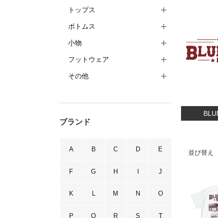
トップス
ボトムス
小物
フットウェア
その他
BL
ブランド
A
B
C
D
E
並び替え
F
G
H
I
J
K
L
M
N
O
P
Q
R
S
T