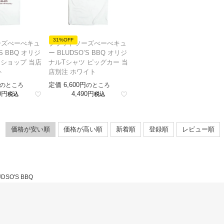
31%OFF
ーズべーべキュ
ブラッドソーズべーべキュ
’S BBQ オリジ
ー BLUDSO’S BBQ オリジ
 ショップ 当店
ナルTシャツ ピッグカー 当
ト
店別注 ホワイト
定価
6,600
のところ
のところ
0
4,490
税込
税込
価格が安い順
価格が高い順
新着順
登録順
レビュー順
DSO'S BBQ