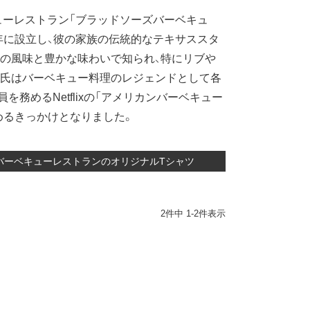
ーレストラン「ブラッドソーズバーベキュ
8年に設立し、彼の家族の伝統的なテキサススタ
の風味と豊かな味わいで知られ、特にリブや
ン氏はバーベキュー料理のレジェンドとして各
務めるNetflixの「アメリカンバーベキュー
めるきっかけとなりました。
するバーベキューレストランのオリジナルTシャツ
2
件中
1
-
2
件表示